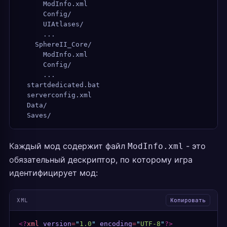
      ModInfo.xml
      Config/
      UIAtlases/
      ...
    SphereII_Core/
      ModInfo.xml
      Config/
      ...
  startdedicated.bat
  serverconfig.xml
  Data/
  Saves/
Каждый мод содержит файл
- это
ModInfo.xml
обязательный дескриптор, по которому игра
идентифицирует мод:
XML
Копировать
<?
xml
 version
=
"
1.0
"
 encoding
=
"
UTF-8
"
?>