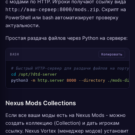
с модами по HTTP. Игроки получают ссылку вида
. Скрипт на
http://ваш-сервер:8000/mods.zip
PowerShell или bash автоматизирует проверку
актуальности.
Простая раздача файлов через Python на сервере:
BASH
Копировать
# Быстрый HTTP-сервер для раздачи файлов на порту 8
cd
 /opt/7dtd-server
python3
 -m
 http.server
 8000
 --directory
 ./mods-dist
Nexus Mods Collections
Если все ваши моды есть на Nexus Mods - можно
создать коллекцию (Collection) и дать игрокам
ссылку. Nexus Vortex (менеджер модов) установит