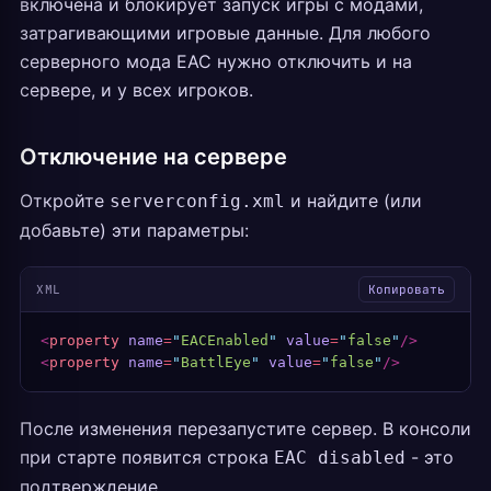
включена и блокирует запуск игры с модами,
затрагивающими игровые данные. Для любого
серверного мода EAC нужно отключить и на
сервере, и у всех игроков.
Отключение на сервере
Откройте
и найдите (или
serverconfig.xml
добавьте) эти параметры:
XML
Копировать
<
property
 name
=
"
EACEnabled
"
 value
=
"
false
"
/>
<
property
 name
=
"
BattlEye
"
 value
=
"
false
"
/>
После изменения перезапустите сервер. В консоли
при старте появится строка
- это
EAC disabled
подтверждение.