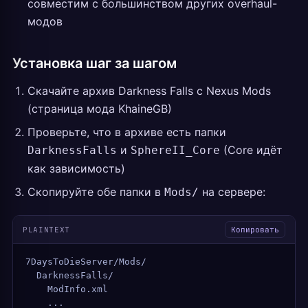
совместим с большинством других overhaul-
модов
Установка шаг за шагом
Скачайте архив Darkness Falls с Nexus Mods
(страница мода KhaineGB)
Проверьте, что в архиве есть папки
и
(Core идёт
DarknessFalls
SphereII_Core
как зависимость)
Скопируйте обе папки в
на сервере:
Mods/
PLAINTEXT
Копировать
7DaysToDieServer/Mods/
  DarknessFalls/
    ModInfo.xml
    ...