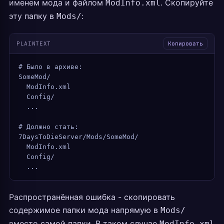
именем мода и файлом
. Скопируйте
ModInfo.xml
эту папку в
:
Mods/
PLAINTEXT
Копировать
# Было в архиве:
SomeMod/
  ModInfo.xml
  Config/
  ...
# Должно стать:
7DaysToDieServer/Mods/SomeMod/
  ModInfo.xml
  Config/
  ...
Распространённая ошибка - скопировать
содержимое папки мода напрямую в
Mods/
вместо самой папки. В таком случае
ModInfo.xml