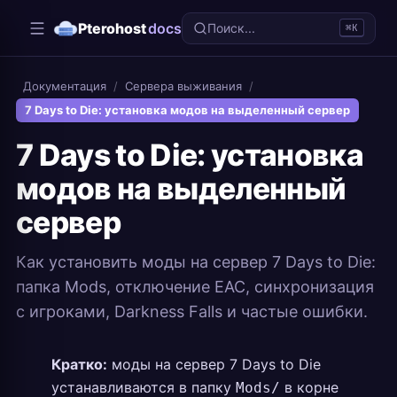
Pterohost
docs
Поиск...
⌘K
Документация
/
Сервера выживания
/
7 Days to Die: установка модов на выделенный сервер
7 Days to Die: установка
модов на выделенный
сервер
Как установить моды на сервер 7 Days to Die:
папка Mods, отключение EAC, синхронизация
с игроками, Darkness Falls и частые ошибки.
Кратко:
моды на сервер 7 Days to Die
устанавливаются в папку
в корне
Mods/