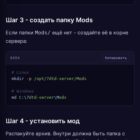
Шаг 3 - создать папку Mods
Если папки
ещё нет - создайте её в корне
Mods/
сервера:
BASH
Копировать
# Linux
mkdir
 -p
 /opt/7dtd-server/Mods
# Windows
md
 C:
\7
dtd-server
\M
ods
Шаг 4 - установить мод
Распакуйте архив. Внутри должна быть папка с