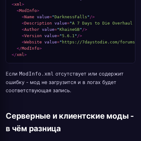
<
xml
>
  <
ModInfo
>
    <
Name
 value
=
"
DarknessFalls
"
/>
    <
Description
 value
=
"
A 7 Days to Die Overhaul Mo
    <
Author
 value
=
"
KhaineGB
"
/>
    <
Version
 value
=
"
5.6.1
"
/>
    <
Website
 value
=
"
https://7daystodie.com/forums/
"
  </
ModInfo
>
</
xml
>
Если
отсутствует или содержит
ModInfo.xml
ошибку - мод не загрузится и в логах будет
соответствующая запись.
Серверные и клиентские моды -
в чём разница