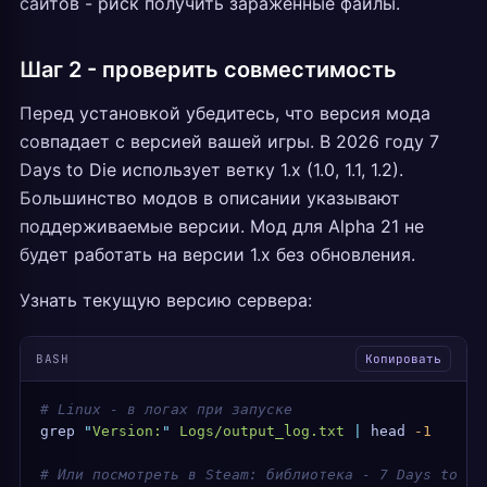
сайтов - риск получить заражённые файлы.
Шаг 2 - проверить совместимость
Перед установкой убедитесь, что версия мода
совпадает с версией вашей игры. В 2026 году 7
Days to Die использует ветку 1.x (1.0, 1.1, 1.2).
Большинство модов в описании указывают
поддерживаемые версии. Мод для Alpha 21 не
будет работать на версии 1.x без обновления.
Узнать текущую версию сервера:
BASH
Копировать
# Linux - в логах при запуске
grep
 "
Version:
"
 Logs/output_log.txt
 |
 head
 -1
# Или посмотреть в Steam: библиотека - 7 Days to Di