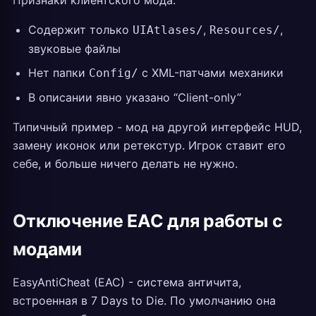
Признаки клиентского мода:
Содержит только
,
,
UIAtlases/
Resources/
звуковые файлы
Нет папки
с XML-патчами механики
Config/
В описании явно указано “Client-only”
Типичный пример - мод на другой интерфейс HUD,
замену иконок или ретекстур. Игрок ставит его
себе, и больше ничего делать не нужно.
Отключение EAC для работы с
модами
EasyAntiCheat (EAC) - система античита,
встроенная в 7 Days to Die. По умолчанию она