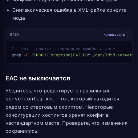
Синтаксическая ошибка в XML-файле конфига
мода
BASH
Копировать
# Linux - показать последние ошибки в логе
grep
 -E
 "
ERROR|Exception|FAILED
"
 /opt/7dtd-server/L
EAC не выключается
Убедитесь, что редактируете правильный
- тот, который находится
serverconfig.xml
рядом со стартовым скриптом. Некоторые
конфигурации хостингов хранят конфиг в
нестандартном месте. Проверьте, что изменения
сохранились: