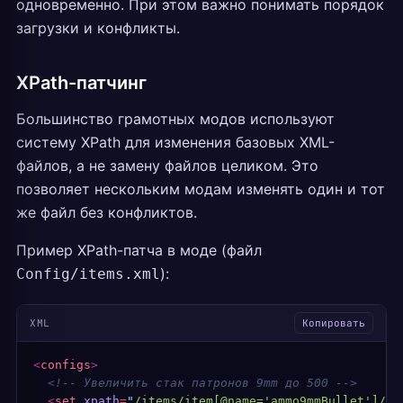
одновременно. При этом важно понимать порядок
загрузки и конфликты.
XPath-патчинг
Большинство грамотных модов используют
систему XPath для изменения базовых XML-
файлов, а не замену файлов целиком. Это
позволяет нескольким модам изменять один и тот
же файл без конфликтов.
Пример XPath-патча в моде (файл
):
Config/items.xml
XML
Копировать
<
configs
>
  <!-- Увеличить стак патронов 9mm до 500 -->
  <
set
 xpath
=
"
/items/item[@name='ammo9mmBullet']/pr