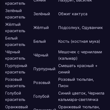
Синий
Лазурит, Василёк
краситель
Зелёный
Зелёный
Обжиг кактуса
краситель
Жёлтый
Жёлтый
Подсолнух, Одуванчик
краситель
Белый
Белый
Кость (костная мука)
краситель
Чёрный
Мешочек с чернилами
Чёрный
краситель
(кальмар)
Пурпурный
Смешать красный +
Пурпурный
краситель
синий
Розовый
Розовый тюльпан,
Розовый
краситель
Пион
Голубой
Синий цветок, Чернила
Голубой
краситель
кальмара-светлячка
Оранжевый
Оранжевый тюльпан,