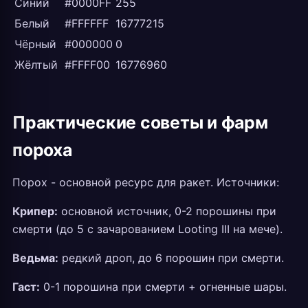
Синий
#0000FF
255
Белый
#FFFFFF
16777215
Чёрный
#000000
0
Жёлтый
#FFFF00
16776960
Практические советы и фарм
пороха
Порох - основной ресурс для ракет. Источники:
Крипер:
основной источник, 0-2 порошины при
смерти (до 5 с зачарованием Looting III на мече).
Ведьма:
редкий дроп, до 6 порошин при смерти.
Гаст:
0-1 порошина при смерти + огненные шары.