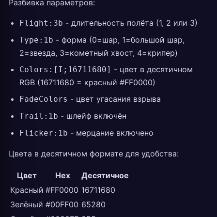
Разбивка параметров:
- длительность полёта (1, 2 или 3)
Flight:3b
- форма (0=шар, 1=большой шар,
Type:1b
2=звезда, 3=кометный хвост, 4=крипер)
- цвет в десятичном
Colors:[I;16711680]
RGB (16711680 = красный #FF0000)
- цвет угасания взрыва
FadeColors
- шлейф включён
Trail:1b
- мерцание включено
Flicker:1b
Цвета в десятичном формате для удобства:
Цвет
Hex
Десятичное
Красный
#FF0000
16711680
Зелёный
#00FF00
65280