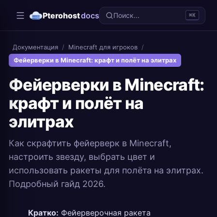
Pterohost
docs
Поиск...
⌘K
Документация
/
Minecraft для игроков
/
Фейерверки в Minecraft: крафт и полёт на элитрах
Фейерверки в Minecraft:
крафт и полёт на
элитрах
Как скрафтить фейерверк в Minecraft,
настроить звезду, выбрать цвет и
использовать ракеты для полёта на элитрах.
Подробный гайд 2026.
Кратко:
Фейерверочная ракета