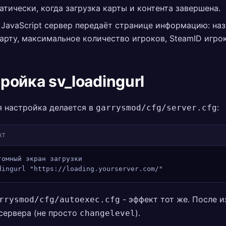
атически, когда загрузка карты и контента завершена.
 JavaScript сервер передаёт странице информацию: наз
карту, максимальное количество игроков, SteamID игрок
ройка sv_loadingurl
я настройка делается в
:
garrysmod/cfg/server.cfg
XT
томный экран загрузки
dingurl "https://loading.yourserver.com/"
- эффект тот же. После 
rrysmod/cfg/autoexec.cfg
сервера (не просто
).
changelevel