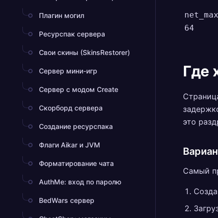
net_ma
Плагин могил
64
Ресурспак сервера
Свои скины (SkinsRestorer)
Где 
Сервер мини-игр
Сервер с модом Create
Страница
Скорборд сервера
задержко
это разд
Создание ресурспака
Флаги Aikar и JVM
Вариан
Форматирование чата
Самый п
AuthMe: вход по паролю
Созда
BedWars сервер
Загру