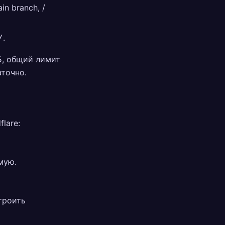
n branch, /
.
/
Б, общий лимит
аточно.
lare:
мую.
троить