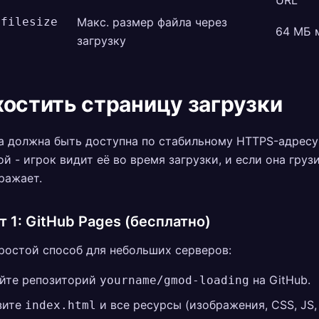
URL
xfilesize
Макс. размер файла через
64 МБ 
загрузку
хостить страницу загрузки
 должна быть доступна по стабильному HTTPS-адресу
й - игрок видит её во время загрузки, и если она грузи
ражает.
т 1: GitHub Pages (бесплатно)
ростой способ для небольших серверов:
йте репозиторий
на GitHub.
yourname/gmod-loading
зите
и все ресурсы (изображения, CSS, JS,
index.html