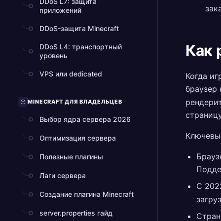
DDoS L7: защита
зак
приложений
DDoS-защита Minecraft
Как 
DDoS L4: транспортный
уровень
VPS или dedicated
Когда иг
браузер 
рендерит
MINECRAFT ДЛЯ ВЛАДЕЛЬЦЕВ
страницу
Выбор ядра сервера 2026
Ключевые
Оптимизация сервера
Брауз
Полезные плагины
Подде
Лаги сервера
С 202
Создание плагина Minecraft
загру
server.properties гайд
Стран