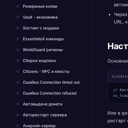
автом
Резервные копии
Через
Vault - экономика
URL, 
Хостинг с модами
EssentialsX команды
Наст
WorldGuard регионы
Сборка модпака
Основна
Citizens - NPC и квесты
PLAINTE
Ошибка Connection timed out
// Кас
Ошибка Connection refused
sv_loa
Автовыдача доната
Или в
ga
Авторестарт сервера
рестарт 
Анархия-сервер