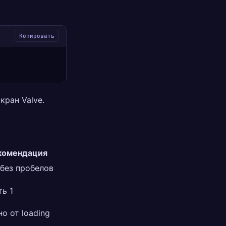
Копировать
кран Valve.
комендация
 без пробелов
ь 1
о от loading