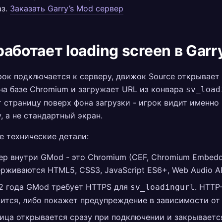
аз.
Заказать Garry’s Mod сервер
работает loading screen в Garr
рок подключается к серверу, движок Source открывает
на базе Chromium и загружает URL из конвара
sv_load
 страницу поверх фона загрузки - игрок видит именно
, а не стандартный экран.
 технические детали:
ер внутри GMod - это Chromium (CEF, Chromium Embedd
рживаются HTML5, CSS3, JavaScript ES6+, Web Audio AP
2 года GMod требует HTTPS для
. HTTP
sv_loadingurl
зится, либо покажет предупреждение в зависимости от 
ица открывается сразу при подключении и закрываетс