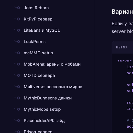
Jobs Reborn
Вариан
KitPvP сервер
Если у в
LiteBans и MySQL
server bl
LuckPerms
NGINX
mcMMO setup
server
MobArena: арены с мобами
    li
    se
MOTD сервера
    ss
Multiverse: несколько миров
    ss
MythicDungeons данжи
    ro
    in
MythicMobs setup
PlaceholderAPI: гайд
    # 
    ad
Prison-сервер