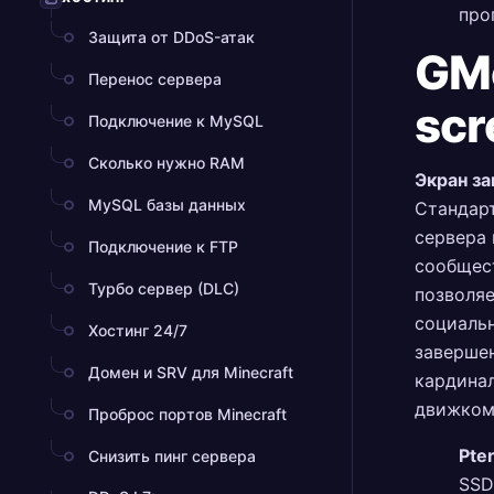
про
Защита от DDoS-атак
GMo
Перенос сервера
scr
Подключение к MySQL
Сколько нужно RAM
Экран за
MySQL базы данных
Стандарт
сервера 
Подключение к FTP
сообщест
Турбо сервер (DLC)
позволяе
социальн
Хостинг 24/7
завершен
Домен и SRV для Minecraft
кардинал
движком
Проброс портов Minecraft
Pte
Снизить пинг сервера
SSD