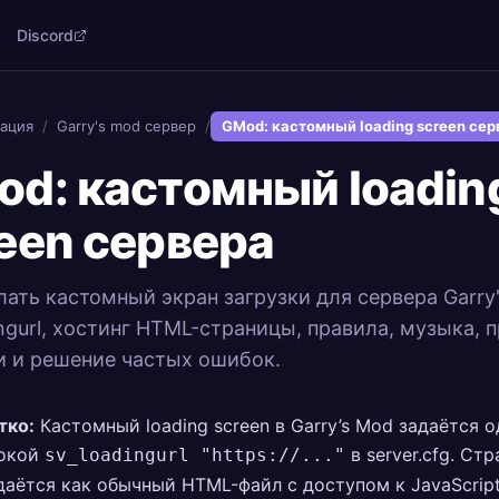
Discord
ация
/
Garry's mod сервер
/
GMod: кастомный loading screen сер
d: кастомный loadin
een сервера
лать кастомный экран загрузки для сервера Garry
ingurl, хостинг HTML-страницы, правила, музыка, 
и и решение частых ошибок.
тко:
Кастомный loading screen в Garry’s Mod задаётся 
окой
в server.cfg. Ст
sv_loadingurl "https://..."
даётся как обычный HTML-файл с доступом к JavaScrip