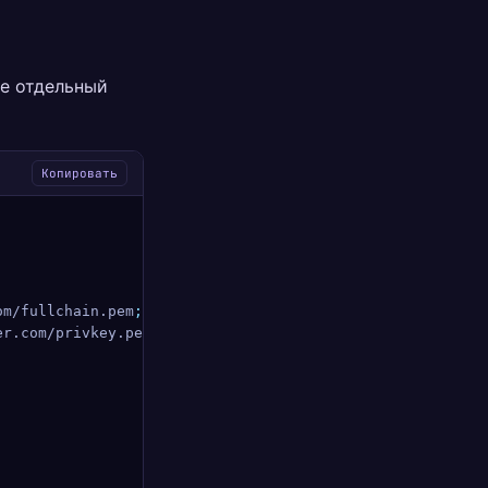
те отдельный
Копировать
om/fullchain.pem
;
er.com/privkey.pem
;