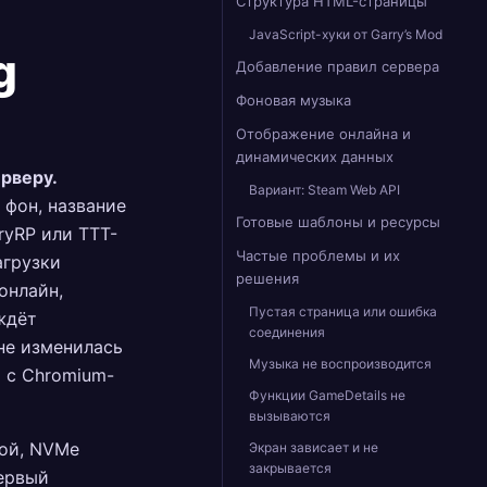
Структура HTML-страницы
JavaScript-хуки от Garry’s Mod
g
Добавление правил сервера
Фоновая музыка
Отображение онлайна и
динамических данных
ерверу.
Вариант: Steam Web API
 фон, название
Готовые шаблоны и ресурсы
ryRP или TTT-
Частые проблемы и их
агрузки
решения
онлайн,
Пустая страница или ошибка
ждёт
соединения
 не изменилась
Музыка не воспроизводится
 с Chromium-
Функции GameDetails не
вызываются
той, NVMe
Экран зависает и не
закрывается
ервый