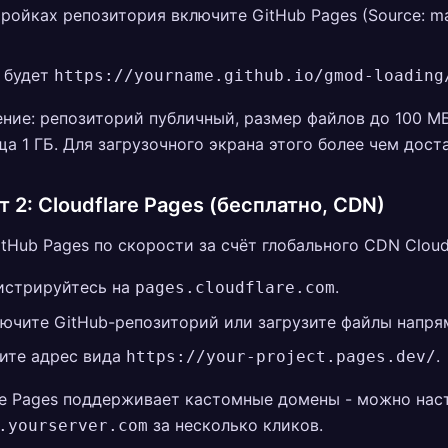
тройках репозитория включите GitHub Pages (Source: mai
 будет
https://yourname.github.io/gmod-loading
ние: репозиторий публичный, размер файлов до 100 М
а 1 ГБ. Для загрузочного экрана этого более чем дост
т 2: Cloudflare Pages (бесплатно, CDN)
tHub Pages по скорости за счёт глобального CDN Cloudf
истрируйтесь на
.
pages.cloudflare.com
ючите GitHub-репозиторий или загрузите файлы напря
ите адрес вида
.
https://your-project.pages.dev/
re Pages поддерживает кастомные домены - можно нас
за несколько кликов.
.yourserver.com