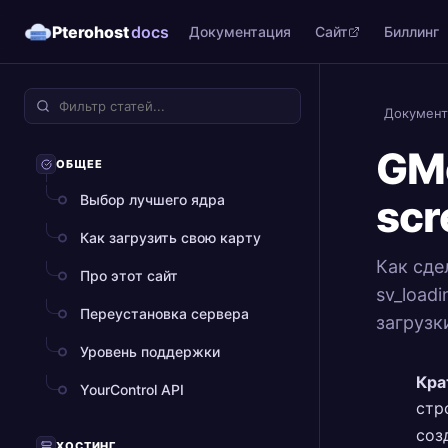
Pterohost
docs
Документация
Сайт
Биллинг
Документ
GMo
ОБЩЕЕ
Выбор лучшего ядра
scr
Как загрузить свою карту
Как сде
Про этот сайт
sv_load
Переустановка сервера
загрузк
Уровень поддержки
Кра
YourControl API
стр
соз
ХОСТИНГ