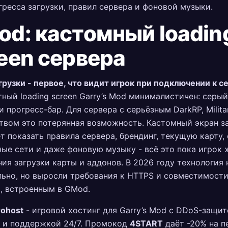
гресса загрузки, правил сервера и фоновой музыки.
d: кастомный loadin
een сервера
грузки - первое, что видит игрок при подключении к с
ный loading screen Garry’s Mod минималистичен: серый
и прогресс-бар. Для сервера с серьёзным DarkRP, Milita
вом это потерянная возможность. Кастомный экран з
т показать правила сервера, брендинг, текущую карту, 
ые сети и даже фоновую музыку - всё это пока игрок 
ия загрузки карты и аддонов. В 2026 году технология
ьно, но выросли требования к HTTPS и совместимости
, встроенным в GMod.
rohost
- игровой хостинг для Garry’s Mod с DDoS-защи
 и поддержкой 24/7. Промокод
4START
даёт -20% на п