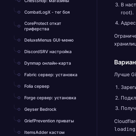
ChestShop: магазины
В нас
CombatLogX - тег боя
root).
Адрес
CoreProtect откат
гриферства
Ограниче
DeluxeMenus GUI-меню
хранилищ
DiscordSRV настройка
Вариан
Dynmap онлайн-карта
Лучше Gi
Fabric сервер: установка
Folia сервер
Зарег
Подкл
Forge сервер: установка
Получ
Geyser Bedrock
GriefPrevention приваты
Cloudfla
loading
ItemsAdder кастом