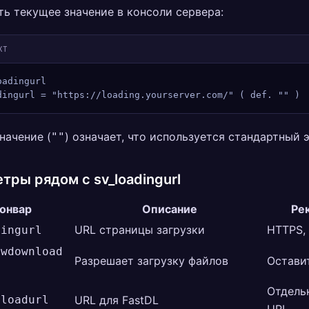
ь текущее значение в консоли сервера:
XT
oadingurl
dingurl = "https://loading.yourserver.com/" ( def. "" )
начение (
) означает, что используется стандартный э
""
тры рядом с sv_loadingurl
онвар
Описание
Ре
URL страницы загрузки
HTTPS,
dingurl
owdownload
Разрешает загрузку файлов
Оставит
Отдельн
nloadurl
URL для FastDL