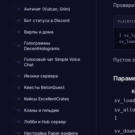
Проверит
Античит (Vulcan, Grim)
Бот статуса в Discord
PLAINTE
Варпы и дома
] sv_l
sv_loa
Голограммы
DecentHolograms
Голосовой чат Simple Voice
Пустое з
Chat
Иконка сервера
Параме
Квесты BetonQuest
К
Кейсы ExcellentCrates
sv_loa
sv_all
Кланы и гильдии
1
Лобби и Hub сервер
sv_dow
Настройка Paper конфига