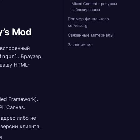
Mixed Content - ресурсы
заблокированы
Пример финального
server.cfg
y’s Mod
Связанные материалы
Заключение
 встроенный
. Браузер
ingurl
 вашу HTML-
ed Framework).
I, Canvas.
-адрес либо не
версии клиента.
я