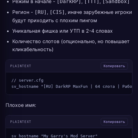
Режим в начале -
,
,
[DarkRP]
[TTT]
[Sandbox]
Регион -
,
, иначе зарубежные игроки
[RU]
[CIS]
будут приходить с плохим пингом
Уникальная фишка или УТП в 2-4 словах
Количество слотов (опционально, но повышает
кликабельность)
PLAINTEXT
Копировать
// server.cfg
sv_hostname "[RU] DarkRP MaxFun | 64 слота | Работы
Плохое имя:
PLAINTEXT
Копировать
sv_hostname "My Garry's Mod Server"