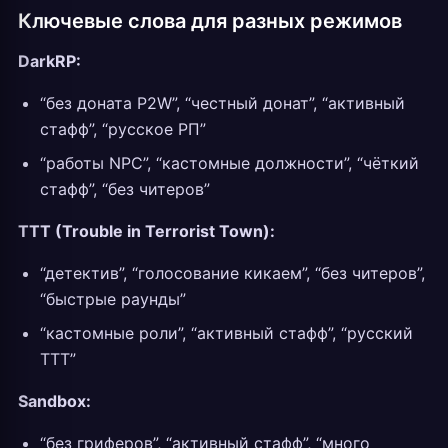
Ключевые слова для разных режимов
DarkRP:
“без доната P2W”, “честный донат”, “активный
стафф”, “русское РП”
“работы NPC”, “кастомные должности”, “чёткий
стафф”, “без читеров”
TTT (Trouble in Terrorist Town):
“детектив”, “голосование кикаем”, “без читеров”,
“быстрые раунды”
“кастомные роли”, “активный стафф”, “русский
ТТТ”
Sandbox:
“без гриферов”, “активный стафф”, “много