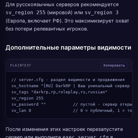
Для русскоязычных серверов рекомендуется
(мировой) или
sv_region 255
sv_region 3
(Европа, включает РФ). Это максимизирует охват
без потери релевантных игроков.
Дополнительные параметры видимости
PLAINTEXT
Копировать
// server.cfg - раздел видимости и продвижения
sv_hostname "[RU] DarkRP | Ваш уникальный сервер | 
sv_tags "darkrp,rp,roleplay,ru,russian"
sv_region 255
sv_password ""           // пустой - сервер открыты
sv_lan 0                 // 0 = публичный, 1 = толь
После изменения этих настроек перезапустите
сервер или выполните
в
exec server.cfg