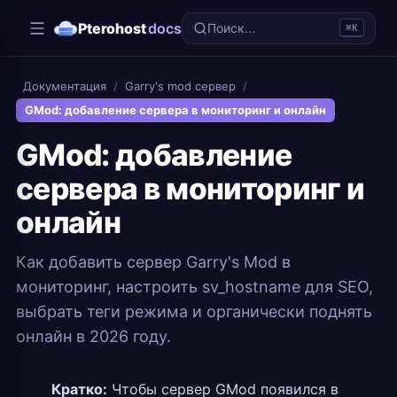
Pterohost
docs
Поиск...
⌘K
Документация
/
Garry's mod сервер
/
GMod: добавление сервера в мониторинг и онлайн
GMod: добавление
сервера в мониторинг и
онлайн
Как добавить сервер Garry's Mod в
мониторинг, настроить sv_hostname для SEO,
выбрать теги режима и органически поднять
онлайн в 2026 году.
Кратко:
Чтобы сервер GMod появился в