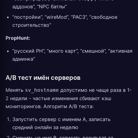
аддонов”, “NPC батлы”
“постройки”, “wireMod”, “PAC3”, “свободное
строительство”
PropHunt:
“русский PH”, “много карт”, “смешной”, “активная
админка”
A/B тест имён серверов
Менять
допустимо не чаще раза в 1-
sv_hostname
2 недели - частые изменения сбивают кэш
мониторингов. Алгоритм A/B теста:
Запустить сервер с именем A, записать
средний онлайн за неделю
Сменить на имя B, записать результат за