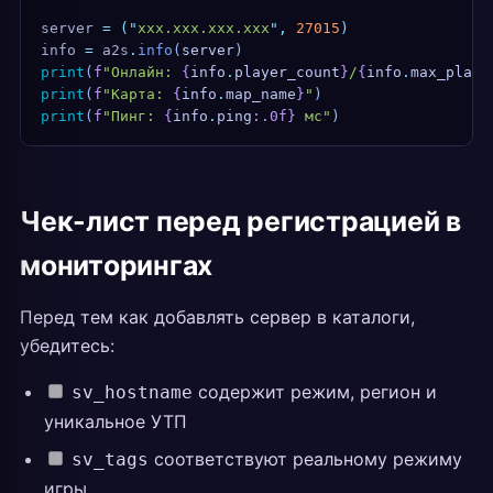
server 
=
 (
"
xxx.xxx.xxx.xxx
"
,
 27015
)
info 
=
 a2s
.
info
(
server
)
print
(
f
"Онлайн: 
{
info
.
player_count
}
/
{
info
.
max_playe
print
(
f
"Карта: 
{
info
.
map_name
}
"
)
print
(
f
"Пинг: 
{
info
.
ping
:.0f}
 мс"
)
Чек-лист перед регистрацией в
мониторингах
Перед тем как добавлять сервер в каталоги,
убедитесь:
содержит режим, регион и
sv_hostname
уникальное УТП
соответствуют реальному режиму
sv_tags
игры