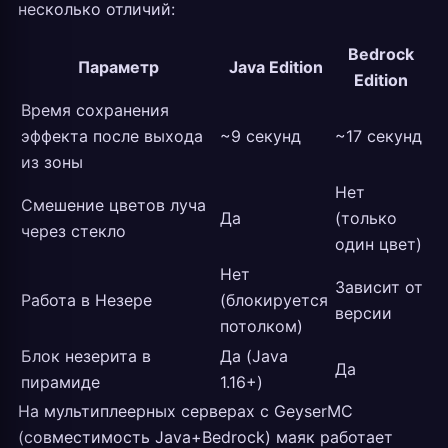
несколько отличий:
Bedrock
Параметр
Java Edition
Edition
Время сохранения
эффекта после выхода
~9 секунд
~17 секунд
из зоны
Нет
Смешение цветов луча
Да
(только
через стекло
один цвет)
Нет
Зависит от
Работа в Незере
(блокируется
версии
потолком)
Блок незерита в
Да (Java
Да
пирамиде
1.16+)
На мультиплеерных серверах с GeyserMC
(совместимость Java+Bedrock) маяк работает