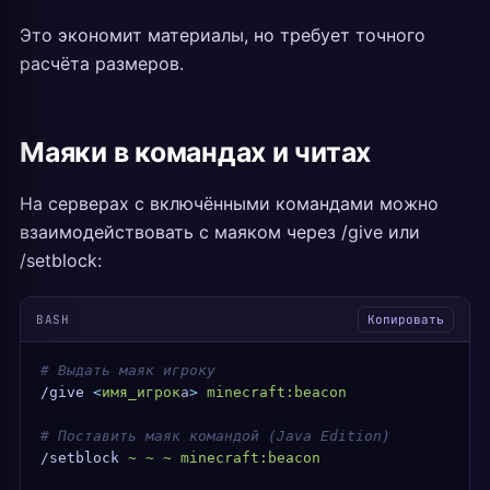
Это экономит материалы, но требует точного
расчёта размеров.
Маяки в командах и читах
На серверах с включёнными командами можно
взаимодействовать с маяком через /give или
/setblock:
BASH
Копировать
# Выдать маяк игроку
/give
 <
имя_игрок
а
>
 minecraft:beacon
# Поставить маяк командой (Java Edition)
/setblock
 ~
 ~
 ~
 minecraft:beacon