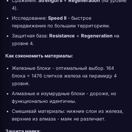
Сражения:
Strength II
+
Regeneration
(на уровне
4).
Исследование:
Speed II
- быстрое
передвижение по большим территориям.
Защитная база:
Resistance
+
Regeneration
на
уровне 4.
Как сэкономить материалы:
Железные блоки - оптимальный выбор. 164
блока = 1476 слитков железа на пирамиду 4
уровня.
Алмазные и изумрудные блоки - дороже, но
функционально идентичны.
Смешивай материалы: нижние слои из железа,
верхние из алмаза - маяк не различает.
Защита маяка: