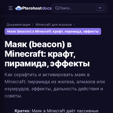
Pterohost
docs
Поиск...
⌘K
Документация
/
Minecraft для игроков
/
Маяк (beacon) в Minecraft: крафт, пирамида, эффекты
Маяк (beacon) в
Minecraft: крафт,
пирамида, эффекты
Как скрафтить и активировать маяк в
Minecraft: пирамида из железа, алмазов или
изумрудов, эффекты, дальность действия и
советы.
Кратко:
Маяк в Minecraft даёт пассивные