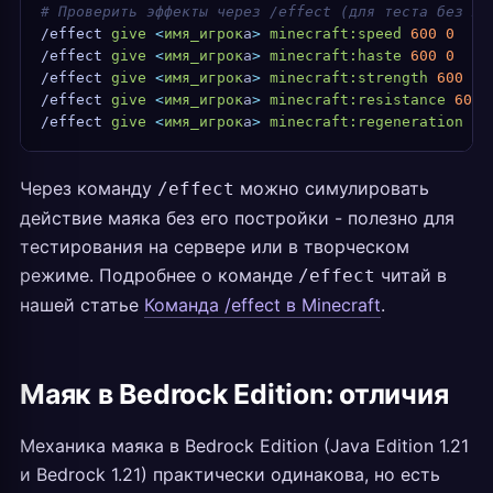
# Проверить эффекты через /effect (для теста без ма
/effect
 give
 <
имя_игрок
а
>
 minecraft:speed
 600
 0
/effect
 give
 <
имя_игрок
а
>
 minecraft:haste
 600
 0
/effect
 give
 <
имя_игрок
а
>
 minecraft:strength
 600
 0
/effect
 give
 <
имя_игрок
а
>
 minecraft:resistance
 600
 
/effect
 give
 <
имя_игрок
а
>
 minecraft:regeneration
 60
Через команду
можно симулировать
/effect
действие маяка без его постройки - полезно для
тестирования на сервере или в творческом
режиме. Подробнее о команде
читай в
/effect
нашей статье
Команда /effect в Minecraft
.
Маяк в Bedrock Edition: отличия
Механика маяка в Bedrock Edition (Java Edition 1.21
и Bedrock 1.21) практически одинакова, но есть