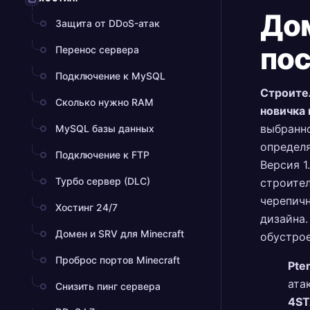
Дом
Защита от DDoS-атак
по
Перенос сервера
Подключение к MySQL
Строител
Сколько нужно RAM
новичка 
выбранно
MySQL базы данных
определя
Подключение к FTP
Версия 1
Турбо сервер (DLC)
строител
черепичн
Хостинг 24/7
дизайна.
Домен и SRV для Minecraft
обустрое
Проброс портов Minecraft
Pte
ата
Снизить пинг сервера
4S