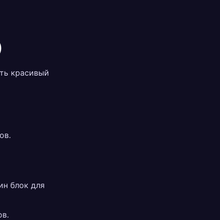
)
ить красивый
ов.
ин блок для
ов.