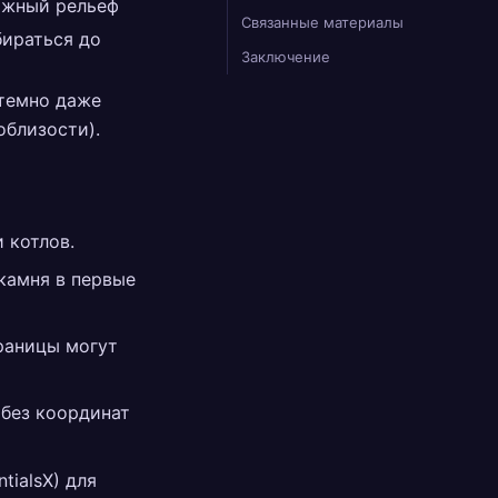
ожный рельеф
Связанные материалы
бираться до
Заключение
(темно даже
облизости).
 котлов.
камня в первые
границы могут
 без координат
tialsX) для