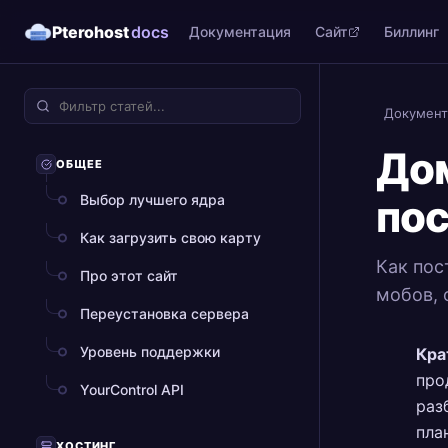
Pterohost
docs
Документация
Сайт
Биллинг
Документ
Дом
ОБЩЕЕ
Выбор лучшего ядра
по
Как загрузить свою карту
Как пос
Про этот сайт
мобов, 
Переустановка сервера
Уровень поддержки
Кра
про
YourControl API
раз
пла
ХОСТИНГ