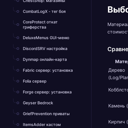
ChestShop: магазины
Выбо
CombatLogX - тег боя
CoreProtect откат
Материал
гриферства
стоимост
DeluxeMenus GUI-меню
Сравне
DiscordSRV настройка
Dynmap онлайн-карта
Мате
Дерево
Fabric сервер: установка
(Log/Pla
Folia сервер
Кобблст
Forge сервер: установка
Geyser Bedrock
Камень (
GriefPrevention приваты
Кирпич (
ItemsAdder кастом