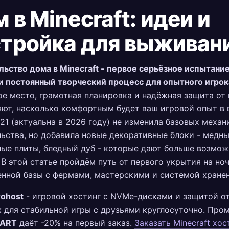
 в Minecraft: идеи и
стройка для выживан
ьство дома в Minecraft - первое серьёзное испытани
и постоянный творческий процесс для опытного игрок
е место, грамотная планировка и надёжная защита от
ют, насколько комфортным будет ваш игровой опыт в
.21 (актуальна в 2026 году) не изменила базовых механ
ьства, но добавила новые декоративные блоки - медны
ые плиты, бледный дуб - которые дают больше возмож
 В этой статье пройдём путь от первого укрытия на но
нной базы с фермами, мастерскими и системой хранен
rohost
- игровой хостинг с NVMe-дисками и защитой о
к для стабильной игры с друзьями круглосуточно. Про
TART
даёт -20% на первый заказ.
Заказать Minecraft хос