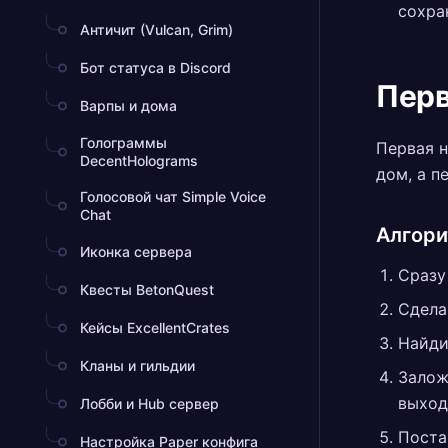
сохра
Античит (Vulcan, Grim)
Бот статуса в Discord
Перв
Варпы и дома
Голограммы
Первая н
DecentHolograms
дом, а п
Голосовой чат Simple Voice
Chat
Алгори
Иконка сервера
Сразу
Квесты BetonQuest
Сдела
Кейсы ExcellentCrates
Найди
Кланы и гильдии
Залож
выход
Лобби и Hub сервер
Поста
Настройка Paper конфига