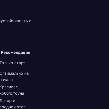
оустойчивость и
Рекомендация
Только старт
Оптимально на
начало
Красивее
кобблстоуна
Декор и
средний этап