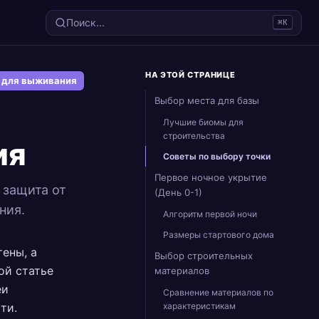
Поиск...
⌘K
НА ЭТОЙ СТРАНИЦЕ
а для выживания
Выбор места для базы
Лучшие биомы для
строительства
ия
Советы по выбору точки
Первое ночное укрытие
 защита от
(День 0-1)
ния.
Алгоритм первой ночи
Размеры стартового дома
тены, а
Выбор строительных
ой статье
материалов
еи
Сравнение материалов по
ти.
характеристикам