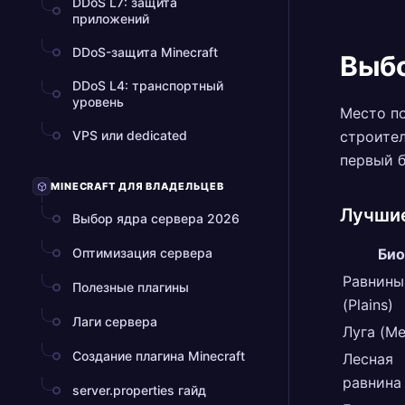
DDoS L7: защита
приложений
DDoS-защита Minecraft
Выбо
DDoS L4: транспортный
уровень
Место по
VPS или dedicated
строител
первый б
MINECRAFT ДЛЯ ВЛАДЕЛЬЦЕВ
Лучшие
Выбор ядра сервера 2026
Оптимизация сервера
Би
Равнины
Полезные плагины
(Plains)
Лаги сервера
Луга (M
Создание плагина Minecraft
Лесная
равнина
server.properties гайд