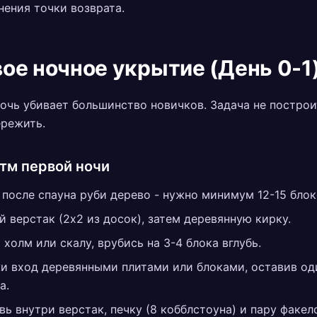
нения точки возврата.
ое ночное укрытие (День 0-1
очь убивает большинство новичков. Задача не постро
ережить.
тм первой ночи
 после спауна руби дерево - нужно минимум 12-15 блок
й верстак (2x2 из досок), затем деревянную кирку.
 холм или скалу, врубись на 3-4 блока вглубь.
и вход деревянными плитами или блоками, оставив од
а.
вь внутри верстак, печку (8 кобблстоуна) и пару факел