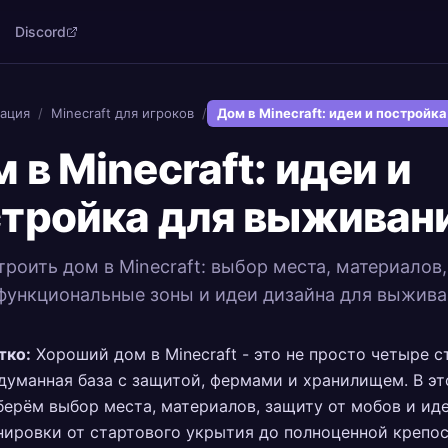
Discord
ация
/
Minecraft для игроков
/
Дом в Minecraft: идеи и постройк
 в Minecraft: идеи и
стройка для выживан
троить дом в Minecraft: выбор места, материалов,
функциональные зоны и идеи дизайна для выжива
тко:
Хороший дом в Minecraft - это не просто четыре с
думанная база с защитой, фермами и хранилищем. В эт
берём выбор места, материалов, защиту от мобов и ид
нировки от стартового укрытия до полноценной крепос