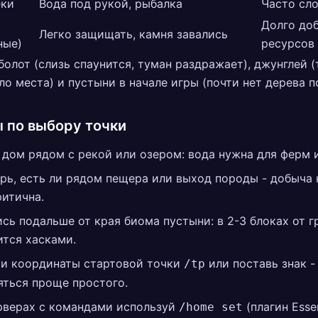
еки
Вода под рукой, рыбалка
Часто сл
Долго до
Легко защищать, камня завались
ные)
ресурсов
болот (слизь спаунится, туман раздражает), джунглей 
ло места) и пустыни в начале игры (почти нет дерева п
 по выбору точки
 дом рядом с рекой или озером: вода нужна для ферм и
рь, есть ли рядом пещера или выход породы - добыча 
ритична.
сь подальше от края биома пустыни: в 2-3 блоках от 
ится хасками.
и координаты стартовой точки
или поставь знак -
/tp
яться проще простого.
рверах с командами используй
(плагин Essen
/home set