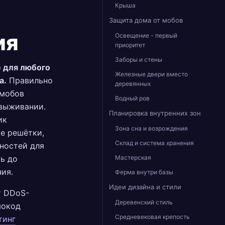
Крыша
Защита дома от мобов
ия
Освещение - первый
приоритет
Заборы и стены
е для любого
Железные двери вместо
а.
Правильно
деревянных
 мобов
Водный ров
 выживании.
Планировка внутренних зон
ик
Зона сна и возрождения
е решётки,
Склад и система хранения
ностей для
чь до
Мастерская
ия.
Ферма внутри базы
Идеи дизайна и стили
т DDoS-
Деревенский стиль
мокод
Средневековая крепость
тинг