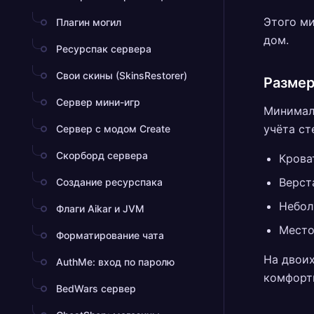
Этого ми
Плагин могил
дом.
Ресурспак сервера
Свои скины (SkinsRestorer)
Размер
Сервер мини-игр
Минималь
учёта ст
Сервер с модом Create
Скорборд сервера
Крова
Верст
Создание ресурспака
Небол
Флаги Aikar и JVM
Место
Форматирование чата
На двоих
AuthMe: вход по паролю
комфорт
BedWars сервер