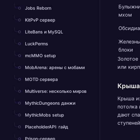
Булыжни
Jobs Reborn
мхом
KitPvP сервер
Обсидиа
LiteBans и MySQL
Железн
LuckPerms
блоки
mcMMO setup
Золотое 
или кирп
MobArena: арены с мобами
MOTD сервера
Крыша
Multiverse: несколько миров
Крыша из
MythicDungeons данжи
потолка 
дают спа
MythicMobs setup
ступеней
PlaceholderAPI: гайд
Prison-сервер