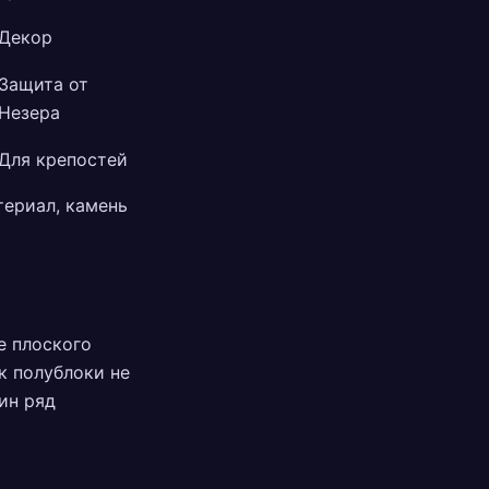
Декор
Защита от
Незера
Для крепостей
териал, камень
ше плоского
к полублоки не
ин ряд