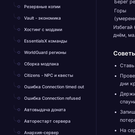
Берег р
Резервные копии
Горы
Vault - экономика
(умерен
Избегай 
Хостинг с модами
днём, ма
EssentialsX команды
WorldGuard регионы
Советы
Сборка модпака
Ставь
Citizens - NPC и квесты
Прове
дни к
Ошибка Connection timed out
Держи
Ошибка Connection refused
спаун
Автовыдача доната
Запиш
потер
Авторестарт сервера
На се
Анархия-сервер