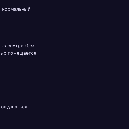
ь нормальный
ов внутри (без
рых помещается:
т ощущаться