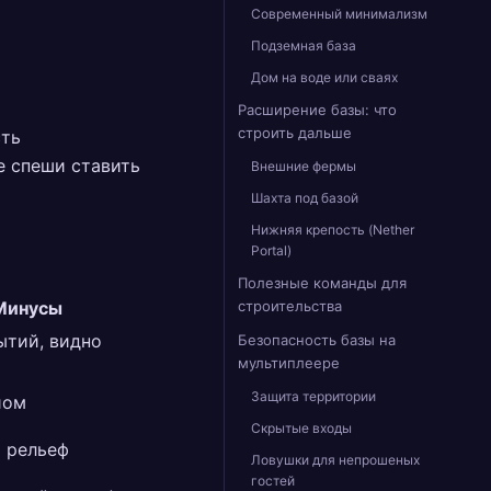
Современный минимализм
Подземная база
Дом на воде или сваях
Расширение базы: что
строить дальше
сть
е спеши ставить
Внешние фермы
Шахта под базой
Нижняя крепость (Nether
Portal)
Полезные команды для
Минусы
строительства
ытий, видно
Безопасность базы на
мультиплеере
Защита территории
иом
Скрытые входы
 рельеф
Ловушки для непрошеных
гостей