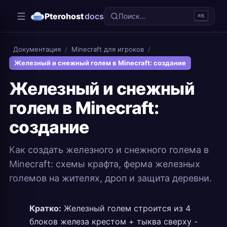
Pterohost
docs
Поиск...
⌘K
Документация
/
Minecraft для игроков
/
Железный и снежный голем в Minecraft: создание
Железный и снежный
голем в Minecraft:
создание
Как создать железного и снежного голема в
Minecraft: схемы крафта, ферма железных
големов на жителях, дроп и защита деревни.
Кратко:
Железный голем строится из 4
блоков железа крестом + тыква сверху -