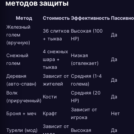
методов защиты
Метод
Стоимость
Эффективность
Пассивно
Железный
36 слитков
Высокая (100
голем
Да
+ тыква
HP)
(вручную)
4 снежных
Снежный
Низкая
шара +
Да
голем
(отвлекает)
тыква
Деревня
Зависит от
Средняя (1-4
Да
(авто-спавн)
жителей
голема)
Волк
Средняя (20
Кости
Да
(прирученный)
HP)
Зависит от
Броня + меч
Крафт
Нет
игрока
Зависит от
Турели (мод)
Высокая
Да