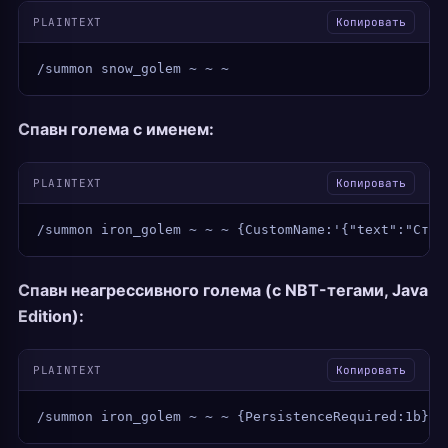
PLAINTEXT
Копировать
/summon snow_golem ~ ~ ~
Спавн голема с именем:
PLAINTEXT
Копировать
/summon iron_golem ~ ~ ~ {CustomName:'{"text":"Стра
Спавн неагрессивного голема (с NBT-тегами, Java
Edition):
PLAINTEXT
Копировать
/summon iron_golem ~ ~ ~ {PersistenceRequired:1b}