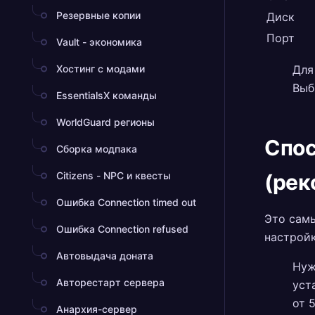
Резервные копии
Диск
Порт
Vault - экономика
Хостинг с модами
Для
Выб
EssentialsX команды
WorldGuard регионы
Спос
Сборка модпака
Citizens - NPC и квесты
(рек
Ошибка Connection timed out
Это самы
Ошибка Connection refused
настройк
Автовыдача доната
Нуж
Авторестарт сервера
уст
от 
Анархия-сервер