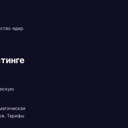
ество ядер.
стинге
ческую
матическая
ов. Тарифы