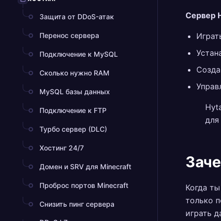
Сервер H
Защита от DDoS-атак
Перенос сервера
Играт
Устан
Подключение к MySQL
Созда
Сколько нужно RAM
Управ
MySQL базы данных
Hyt
Подключение к FTP
для
Турбо сервер (DLC)
Хостинг 24/7
Заче
Домен и SRV для Minecraft
Проброс портов Minecraft
Когда ты
только п
Снизить пинг сервера
играть д