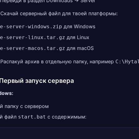
Перейди в раздел Downloads → Server
Скачай серверный файл для твоей платформы:
для Windows
e-server-windows.zip
для Linux
e-server-linux.tar.gz
для macOS
e-server-macos.tar.gz
Распакуй архив в отдельную папку, например
C:\Hyta
 Первый запуск сервера
dows:
й папку с сервером
й файл
с содержимым:
start.bat