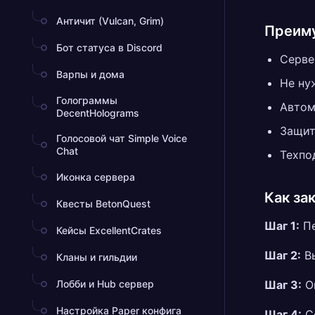
Античит (Vulcan, Grim)
Преиму
Бот статуса в Discord
Серве
Варпы и дома
Не ну
Голограммы
Автом
DecentHolograms
Защит
Голосовой чат Simple Voice
Chat
Техпо
Иконка сервера
Как зак
Квесты BetonQuest
Шаг 1:
Пе
Кейсы ExcellentCrates
Шаг 2:
Вы
Кланы и гильдии
Лобби и Hub сервер
Шаг 3:
Оп
Настройка Paper конфига
Шаг 4:
Се