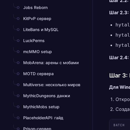
Шаг 2.2:
Jobs Reborn
Шаг 2.3:
KitPvP сервер
hytal
LiteBans и MySQL
hytal
LuckPerms
hytal
mcMMO setup
Шаг 2.4:
MobArena: арены с мобами
MOTD сервера
Шаг 3:
Multiverse: несколько миров
Для Win
MythicDungeons данжи
Откро
MythicMobs setup
Созда
PlaceholderAPI: гайд
BATCH
Prison-сервер