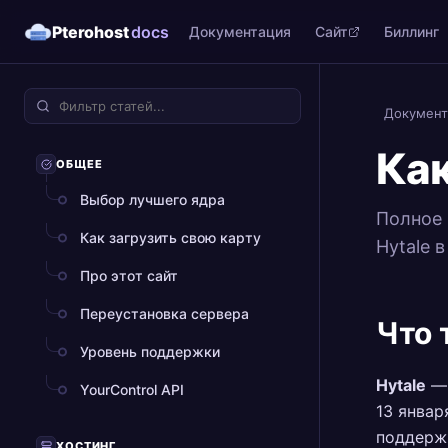
Pterohost
docs
Документация
Сайт
Биллинг
Документ
Как
ОБЩЕЕ
Выбор лучшего ядра
Полное 
Как загрузить свою карту
Hytale 
Про этот сайт
Переустановка сервера
Что 
Уровень поддержки
Hytale
— 
YourControl API
13 январ
поддержи
ХОСТИНГ