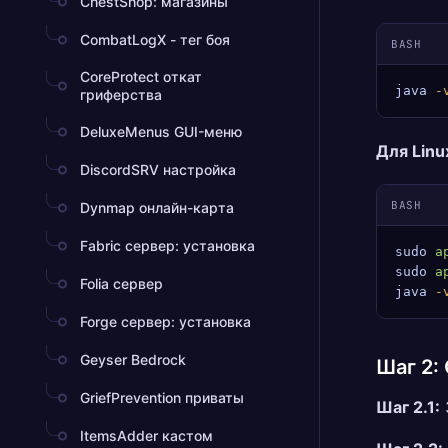
ChestShop: магазины
CombatLogX - тег боя
BASH
CoreProtect откат
java
 -
гриферства
DeluxeMenus GUI-меню
Для Linu
DiscordSRV настройка
BASH
Dynmap онлайн-карта
Fabric сервер: установка
sudo
 a
sudo
 a
Folia сервер
java
 -
Forge сервер: установка
Geyser Bedrock
Шаг 2:
GriefPrevention приваты
Шаг 2.1:
ItemsAdder кастом