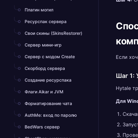
Плагин могил
Ресурспак сервера
Спос
Свои скины (SkinsRestorer)
ком
Сервер мини-игр
Сервер с модом Create
Если хоч
Скорборд сервера
Шаг 1:
Создание ресурспака
Hytale т
Флаги Aikar и JVM
Для Win
Форматирование чата
Скача
AuthMe: вход по паролю
Запус
BedWars сервер
Прове