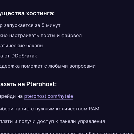
щества хостинга:
р запускается за 5 минут
жно настраивать порты и файрвол
атические бэкапы
а от DDoS-атак
ддержка поможет с любыми вопросами
азать на Pterohost:
рейди на
pterohost.com/hytale
бери тариф с нужным количеством RAM
лати и получи доступ к панели управления
рвер автоматически установится и будет готов к игре