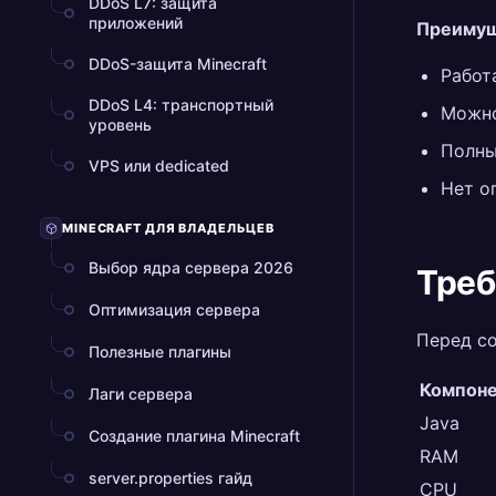
DDoS L7: защита
приложений
Преимущ
DDoS-защита Minecraft
Работ
DDoS L4: транспортный
Можно
уровень
Полны
VPS или dedicated
Нет о
MINECRAFT ДЛЯ ВЛАДЕЛЬЦЕВ
Выбор ядра сервера 2026
Треб
Оптимизация сервера
Перед со
Полезные плагины
Компон
Лаги сервера
Java
Создание плагина Minecraft
RAM
server.properties гайд
CPU