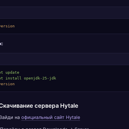
version
x:
pt
 update
pt
 install
 openjdk-25-jdk
version
 Скачивание сервера Hytale
Зайди на
официальный сайт Hytale