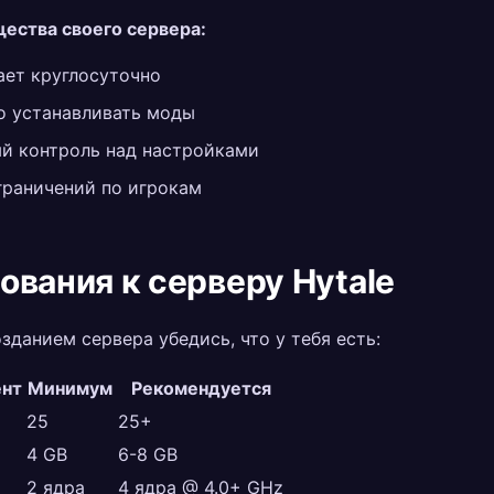
ества своего сервера:
ает круглосуточно
 устанавливать моды
й контроль над настройками
граничений по игрокам
ования к серверу Hytale
зданием сервера убедись, что у тебя есть:
ент
Минимум
Рекомендуется
25
25+
4 GB
6-8 GB
2 ядра
4 ядра @ 4.0+ GHz