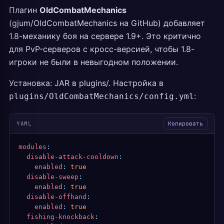
Плагин
OldCombatMechanics
(gjum/OldCombatMechanics на GitHub) добавляет
1.8-механику боя на сервере 1.9+. Это критично
для PvP-серверов с кросс-версией, чтобы 1.8-
игроки не были в невыгодном положении.
Установка: JAR в plugins/. Настройка в
:
plugins/OldCombatMechanics/config.yml
YAML
Копировать
modules
:
  disable-attack-cooldown
:
    enabled
:
 true
  disable-sweep
:
    enabled
:
 true
  disable-offhand
:
    enabled
:
 true
  fishing-knockback
: