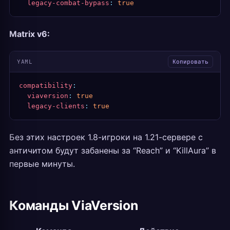
  legacy-combat-bypass
:
 true
Matrix v6:
YAML
Копировать
compatibility
:
  viaversion
:
 true
  legacy-clients
:
 true
Без этих настроек 1.8-игроки на 1.21-сервере с
античитом будут забанены за “Reach” и “KillAura” в
первые минуты.
Команды ViaVersion