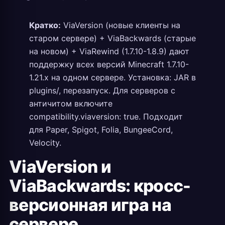
Кратко:
ViaVersion (новые клиенты на
старом сервере) + ViaBackwards (старые
на новом) + ViaRewind (1.7.10-1.8.9) дают
поддержку всех версий Minecraft 1.7.10-
1.21.x на одном сервере. Установка: JAR в
plugins/, перезапуск. Для серверов с
античитом включите
compatibility.viaversion: true. Подходит
для Paper, Spigot, Folia, BungeeCord,
Velocity.
ViaVersion и
ViaBackwards: кросс-
версионная игра на
сервере