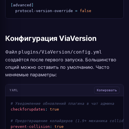
[
advanced
]
  protocol-version-override
 =
 false
Конфигурация ViaVersion
Файл
plugins/ViaVersion/config.yml
создаётся после первого запуска. Большинство
опций можно оставить по умолчанию. Часто
меняемые параметры:
YAML
Копировать
# Уведомление обновлений плагина в чат админа
checkforupdates
:
 true
# Предотвращение колайдеров (1.9+ механика collide)
prevent-collision
:
 true