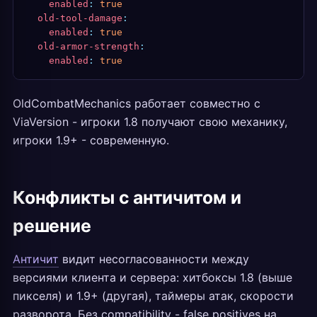
    enabled
:
 true
  old-tool-damage
:
    enabled
:
 true
  old-armor-strength
:
    enabled
:
 true
OldCombatMechanics работает совместно с
ViaVersion - игроки 1.8 получают свою механику,
игроки 1.9+ - современную.
Конфликты с античитом и
решение
Античит
видит несогласованности между
версиями клиента и сервера: хитбоксы 1.8 (выше
пикселя) и 1.9+ (другая), таймеры атак, скорости
разворота. Без compatibility - false positives на