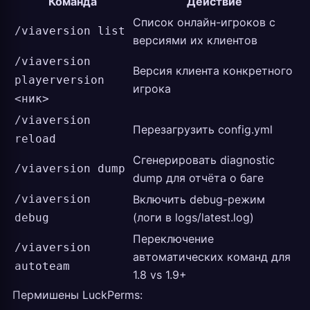
Команда
Действие
Список онлайн-игроков с
/viaversion list
версиями их клиентов
/viaversion
Версия клиента конкретного
playerversion
игрока
<ник>
/viaversion
Перезагрузить config.yml
reload
Сгенерировать diagnostic
/viaversion dump
dump для отчёта о баге
/viaversion
Включить debug-режим
(логи в logs/latest.log)
debug
Переключение
/viaversion
автоматических команд для
autoteam
1.8 vs 1.9+
Пермишены LuckPerms: