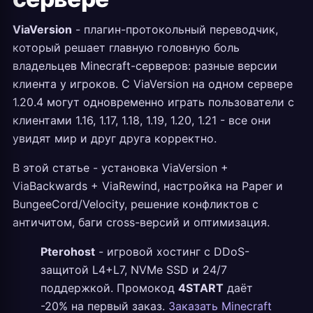
ViaVersion
- плагин-протокольный переводчик,
который решает главную головную боль
владельцев Minecraft-серверов: разные версии
клиента у игроков. С ViaVersion на одном сервере
1.20.4 могут одновременно играть пользователи с
клиентами 1.16, 1.17, 1.18, 1.19, 1.20, 1.21 - все они
увидят мир и друг друга корректно.
В этой статье - установка ViaVersion +
ViaBackwards + ViaRewind, настройка на Paper и
BungeeCord/Velocity, решение конфликтов с
античитом, баги cross-версий и оптимизация.
Pterohost
- игровой хостинг с DDoS-
защитой L4+L7, NVMe SSD и 24/7
поддержкой. Промокод
4START
даёт
-20% на первый заказ.
Заказать Minecraft