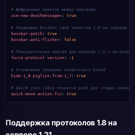
# Шифрование пакетов между версиями
use-new-deathmessages
:
 true
# Поддержка bossbar (для клиентов 1.8 на сервере 1.
bossbar-patch
:
 true
bossbar-anti-flicker
:
 false
# Принудительная версия для игроков (-1 = автоопред
force-protocol-version
:
 -1
# Отключение проверки клиентского brand
hide-1_8-piglins-from-1_7
:
 true
# Quick join (skip resource pack для старых клиенто
quick-move-action-fix
:
 true
Поддержка протоколов 1.8 на
сервере 1.21