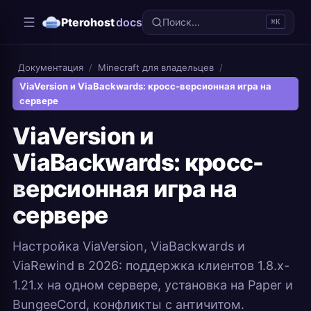
Pterohost
docs
Поиск...
⌘K
Документация
/
Minecraft для владельцев
/
ViaVersion и ViaBackwards: кросс-версионная игра на
сервере
ViaVersion и
ViaBackwards: кросс-
версионная игра на
сервере
Настройка ViaVersion, ViaBackwards и
ViaRewind в 2026: поддержка клиентов 1.8.x-
1.21.x на одном сервере, установка на Paper и
BungeeCord, конфликты с античитом.