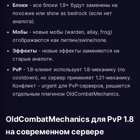
Блоки
- все блоки 1.9+ будут заменены на
похожие или show as bedrock (если нет
аналога).
Мобы
- новые мобы (warden, allay, frog)
отображаются как пиглин/swine/none.
Эффекты
- новые эффекты заменяются на
старые аналоги.
PvP
- 1.8-клиент использует 1.8-механику (no
cooldown), но сервер применяет 1.21-механику.
Конфликт - urgent для PvP-серверов, решается
отдельным плагином OldCombatMechanics.
OldCombatMechanics для PvP 1.8
на современном сервере