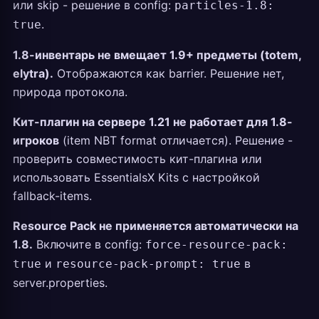
или skip - решение в config:
particles-1.8:
.
true
1.8-инвентарь не вмещает 1.9+ предметы (totem,
elytra).
Отображаются как barrier. Решение нет,
природа протокола.
Кит-плагин на сервере 1.21 не работает для 1.8-
игроков
(item NBT format отличается). Решение -
проверить совместимость кит-плагина или
использовать EssentialsX Kits с настройкой
fallback-items.
Resource Pack не применяется автоматически на
1.8.
Включите в config:
force-resource-pack:
и
в
true
resource-pack-prompt: true
server.properties.