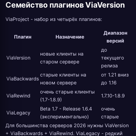
Семейство плагинов ViaVersion
ViaProject - набор из четырёх плагинов:
Диапазон
Плагин
Назначение
версий
до
новые клиенты на
ViaVersion
текущего
старом сервере
релиза
старые клиенты на
от 1.21 вниз
ViaBackwards
новом сервере
до 1.16
очень старые клиенты
ViaRewind
1.7.10-1.8.9
(1.7-1.8.9)
Beta 1.7 - Release 1.6.4
очень
ViaLegacy
(экспериментально)
старые
Для большинства серверов 2026 нужны ViaVersion
+ ViaBackwards + ViaRewind. ViaLegacy - редкий