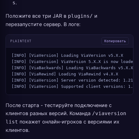
.
s
Положите все три JAR в
и
plugins/
перезапустите сервер. В логе:
PLAINTEXT
Копировать
[INFO] [ViaVersion] Loading ViaVersion v5.X.X
[INFO] [ViaVersion] ViaVersion 5.X.X is now loaded,
[INFO] [ViaBackwards] Loading ViaBackwards v5.X.X
[INFO] [ViaRewind] Loading ViaRewind v4.X.X
[INFO] [ViaVersion] Server version detected: 1.21.4
[INFO] [ViaVersion] Supported client versions: 1.7.
После старта - тестируйте подключение с
клиентов разных версий. Команда
/viaversion
покажет онлайн-игроков с версиями их
list
клиентов.