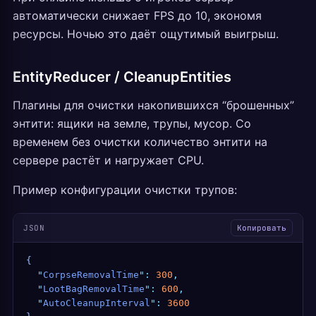
автоматически снижает FPS до 10, экономя
ресурсы. Ночью это даёт ощутимый выигрыш.
EntityReducer / CleanupEntities
Плагины для очистки накопившихся “брошенных”
энтити: ящики на земле, трупы, мусор. Со
временем без очистки количество энтити на
сервере растёт и нагружает CPU.
Пример конфигурации очистки трупов:
JSON
Копировать
{
  "
CorpseRemovalTime
"
:
 300
,
  "
LootBagRemovalTime
"
:
 600
,
  "
AutoCleanupInterval
"
:
 3600