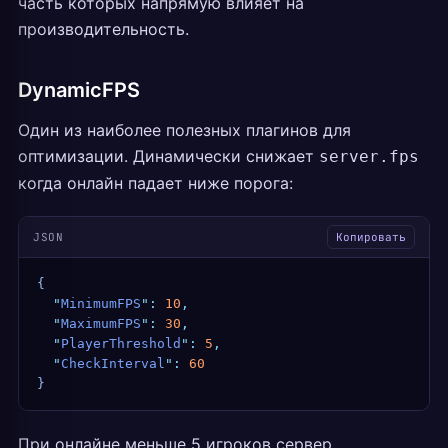
часть которых напрямую влияет на
производительность.
DynamicFPS
Один из наиболее полезных плагинов для
оптимизации. Динамически снижает
server.fps
когда онлайн падает ниже порога:
JSON
Копировать
{
  "
MinimumFPS
"
:
 10
,
  "
MaximumFPS
"
:
 30
,
  "
PlayerThreshold
"
:
 5
,
  "
CheckInterval
"
:
 60
}
При онлайне меньше 5 игроков сервер