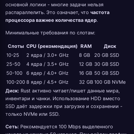
основной логики - многие задачи нельзя
распараллелить. Это означает, что
частота
процессора важнее количества ядер
.
Минимальные требования по слотам:
Слоты
CPU (рекомендация)
RAM
Диск
10-25
2 ядра / 3.0+ GHz
8 GB
20 GB SSD
25-50
4 ядра / 3.5+ GHz
12 GB
30 GB SSD
50-100
6 ядер / 4.0+ GHz
16 GB
50 GB SSD
100-200
8 ядер / 4.5+ GHz
32 GB
100 GB NVMe
Диск:
Rust активно читает/пишет данные мира,
инвентари и чанки. Использование HDD вместо
SSD даёт задержки при загрузке и сохранении -
только NVMe или SSD.
Сеть:
Рекомендуется 100 Mbps выделенного