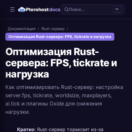
Pterohost
docs
Поиск...
⌘K
Документация
/
Rust сервер
/
Оптимизация Rust-сервера: FPS, tickrate и нагрузка
Оптимизация Rust-
сервера: FPS, tickrate и
нагрузка
Как оптимизировать Rust-сервер: настройка
server.fps, tickrate, worldsize, maxplayers,
ai.tick и плагины Oxide для снижения
нагрузки.
Кратко:
Rust-сервер тормозит из-за