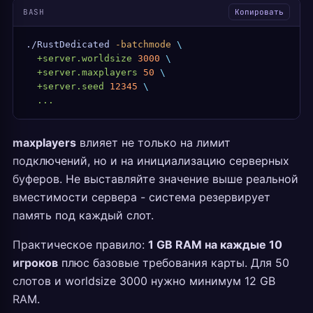
BASH
Копировать
./RustDedicated
 -batchmode
 \
  +server.worldsize
 3000
 \
  +server.maxplayers
 50
 \
  +server.seed
 12345
 \
  ...
maxplayers
влияет не только на лимит
подключений, но и на инициализацию серверных
буферов. Не выставляйте значение выше реальной
вместимости сервера - система резервирует
память под каждый слот.
Практическое правило:
1 GB RAM на каждые 10
игроков
плюс базовые требования карты. Для 50
слотов и worldsize 3000 нужно минимум 12 GB
RAM.