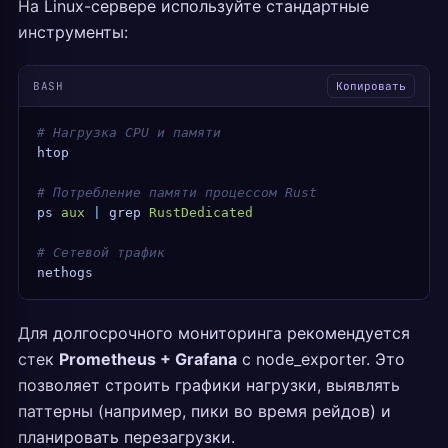
На Linux-сервере используйте стандартные
инструменты:
BASH
Копировать
# Нагрузка CPU и памяти
htop
# Потребление памяти процессом Rust
ps
 aux
 |
 grep
 RustDedicated
# Сетевой трафик
nethogs
Для долгосрочного мониторинга рекомендуется
стек
Prometheus + Grafana
с node_exporter. Это
позволяет строить графики нагрузки, выявлять
паттерны (например, пики во время рейдов) и
планировать перезагрузки.