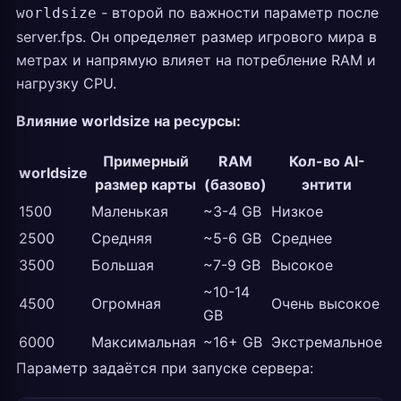
- второй по важности параметр после
worldsize
server.fps. Он определяет размер игрового мира в
метрах и напрямую влияет на потребление RAM и
нагрузку CPU.
Влияние worldsize на ресурсы:
Примерный
RAM
Кол-во AI-
worldsize
размер карты
(базово)
энтити
1500
Маленькая
~3-4 GB
Низкое
2500
Средняя
~5-6 GB
Среднее
3500
Большая
~7-9 GB
Высокое
~10-14
4500
Огромная
Очень высокое
GB
6000
Максимальная
~16+ GB
Экстремальное
Параметр задаётся при запуске сервера: