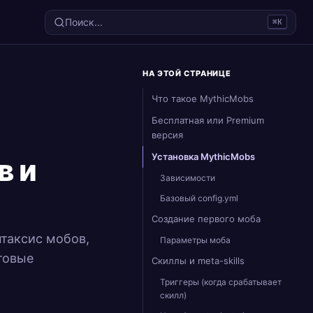
Поиск...
⌘K
НА ЭТОЙ СТРАНИЦЕ
Что такое MythicMobs
Бесплатная или Premium
версия
Установка MythicMobs
в и
Зависимости
Базовый config.yml
Создание первого моба
нтаксис мобов,
Параметры моба
товые
Скиллы и meta-skills
Триггеры (когда срабатывает
скилл)