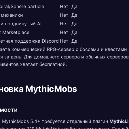
iral/Sphere particle
Нет
Да
e механики
Нет
Да
ty и продвинутый AI
Нет
Да
 Marketplace
Нет
Да
етная поддержка Discord
Нет
Да
аете коммерческий RPG-сервер с боссами и квестами 
я за день. Для домашнего сервера и обычных серверов
ивентов хватает бесплатной.
новка MythicMobs
имости
 MythicMobs 5.4+ требуется отдельный плагин
MythicLi
. На версиях 1.19 MythicMobs работал автономно. Скачай