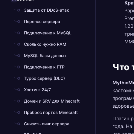
Кра
Защита от DDoS-атак
Pap
Pre
Перенос сервера
1.2
Подключение к MySQL
три
MMO
Сколько нужно RAM
MySQL базы данных
Что 
Подключение к FTP
Турбо сервер (DLC)
MythicM
Хостинг 24/7
кастомны
программ
Домен и SRV для Minecraft
здоровье
Проброс портов Minecraft
Плагин р
Снизить пинг сервера
года. На