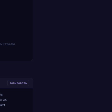
и/стрелы
Копировать
бя
атах
дом