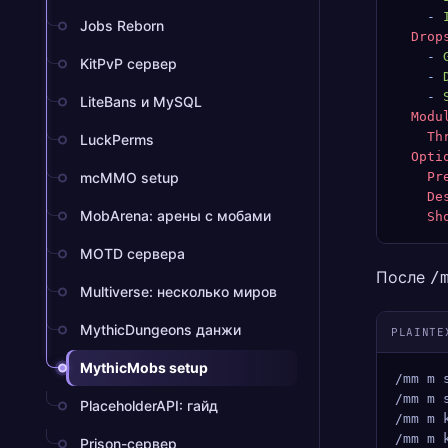
    -
 
Jobs Reborn
  Drop
    -
 
KitPvP сервер
    -
 
    -
 
LiteBans и MySQL
  Modu
    Th
LuckPerms
  Opti
mcMMO setup
    Pr
    De
MobArena: арены с мобами
    Sh
MOTD сервера
После
/
Multiverse: несколько миров
MythicDungeons данжи
PLAINTE
MythicMobs setup
/mm m 
/mm m 
PlaceholderAPI: гайд
/mm m 
/mm m 
Prison-сервер