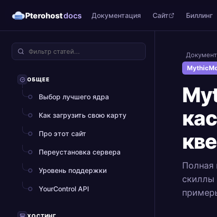
Pterohost
docs
Документация
Сайт
Биллинг
Документ
MythicMo
ОБЩЕЕ
Myt
Выбор лучшего ядра
кас
Как загрузить свою карту
кве
Про этот сайт
Переустановка сервера
Полная 
Уровень поддержки
скиллы 
YourControl API
примеры
ХОСТИНГ