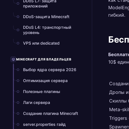
как стан
DDoS L7: защита
приложений
ModelEng
гибкий.
DDoS-защита Minecraft
DDoS L4: транспортный
уровень
Бесп
VPS или dedicated
Бесплат
MINECRAFT ДЛЯ ВЛАДЕЛЬЦЕВ
10$ еди
Выбор ядра сервера 2026
Оптимизация сервера
Создани
Полезные плагины
Дропы и
Скиллы 
Лаги сервера
Meta-skil
Создание плагина Minecraft
Triggers
server.properties гайд
Spawner