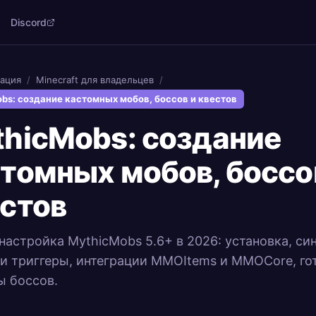
Discord
ация
/
Minecraft для владельцев
/
bs: создание кастомных мобов, боссов и квестов
hicMobs: создание
томных мобов, боссо
стов
настройка MythicMobs 5.6+ в 2026: установка, си
и триггеры, интеграции MMOItems и MMOCore, го
 боссов.