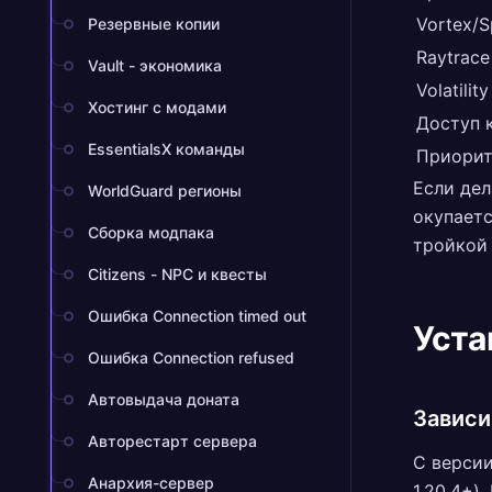
Vortex/Sp
Резервные копии
Raytrac
Vault - экономика
Volatili
Хостинг с модами
Доступ к
EssentialsX команды
Приорит
Если дел
WorldGuard регионы
окупаетс
Сборка модпака
тройкой 
Citizens - NPC и квесты
Ошибка Connection timed out
Уста
Ошибка Connection refused
Автовыдача доната
Завис
Авторестарт сервера
С версии
Анархия-сервер
1.20.4+)