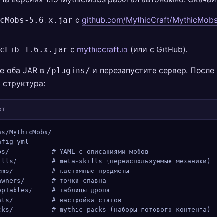
с
github.com/MythicCraft/MythicMobs
cMobs-5.6.x.jar
с
mythiccraft.io
(или с GitHub).
cLib-1.6.x.jar
е оба JAR в
и перезапустите сервер. После 
/plugins/
 структура:
XT
ns/MythicMobs/
nfig.yml
bs/           # YAML с описаниями мобов
ills/         # meta-skills (переиспользуемые механики)
ems/          # кастомные предметы
awners/       # точки спавна
opTables/     # таблицы дропа
ats/          # настройка статов
cks/          # mythic packs (наборы готового контента)