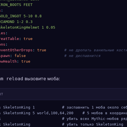
IRON_BOOTS FEET
s
:
GOLD_INGOT 5-10 0.8
DIAMOND 1-2 0.3
SkeletonKingHelmet 1 0.05
les
:
reatTable
:
 true
ons
:
eventOtherDrops
:
 true
        # не дропать ванильные кост
spawn
:
 false
                 # не деспавнится
owHealth
:
 true
вызовите моба:
mm reload
XT
s SkeletonKing 1            # заспавнить 1 моба около се
s SkeletonKing 5 world,100,64,200    # 5 мобов в координ
k                           # убить всех Mythic-мобов ря
k SkeletonKing              # убить только SkeletonKing