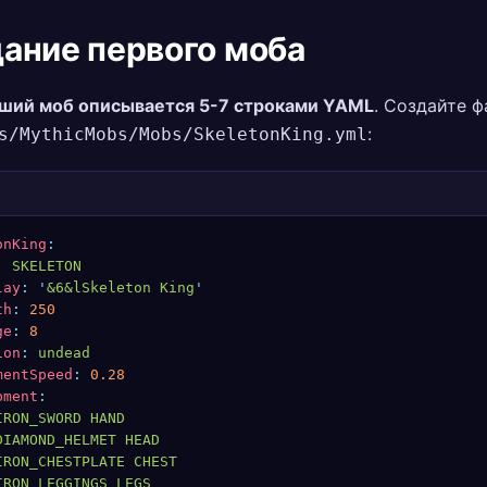
ание первого моба
ший моб описывается 5-7 строками YAML
. Создайте ф
:
s/MythicMobs/Mobs/SkeletonKing.yml
onKing
:
:
 SKELETON
lay
:
 '
&6&lSkeleton King
'
th
:
 250
ge
:
 8
ion
:
 undead
mentSpeed
:
 0.28
pment
:
IRON_SWORD HAND
DIAMOND_HELMET HEAD
IRON_CHESTPLATE CHEST
IRON_LEGGINGS LEGS