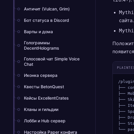
Античит (Vulcan, Grim)
Mythi
сайта.
Бот статуса в Discord
Mythi
Варпы и дома
Голограммы
Положит
DecentHolograms
появится
Голосовой чат Simple Voice
Chat
PLAINTE
Иконка сервера
/plugi
Квесты BetonQuest
├── co
├── Mo
Кейсы ExcellentCrates
├── Sk
├── It
Кланы и гильдии
├── Sp
├── Dr
Лобби и Hub сервер
├── St
└── pa
Настройка Paper конфига