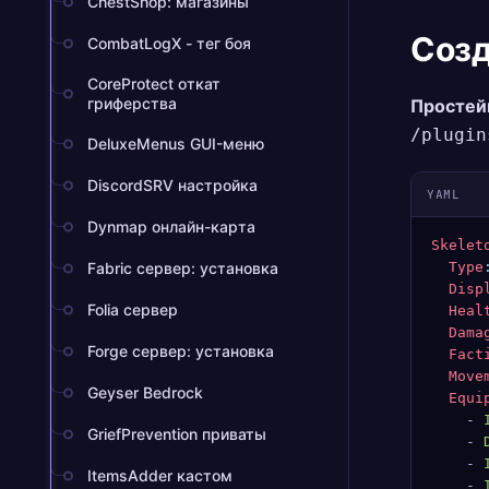
ChestShop: магазины
Созд
CombatLogX - тег боя
CoreProtect откат
гриферства
Простей
/plugin
DeluxeMenus GUI-меню
DiscordSRV настройка
YAML
Dynmap онлайн-карта
Skelet
Fabric сервер: установка
  Type
  Disp
Folia сервер
  Heal
  Dama
Forge сервер: установка
  Fact
  Move
Geyser Bedrock
  Equi
    -
 
GriefPrevention приваты
    -
 
    -
 
ItemsAdder кастом
    -
 