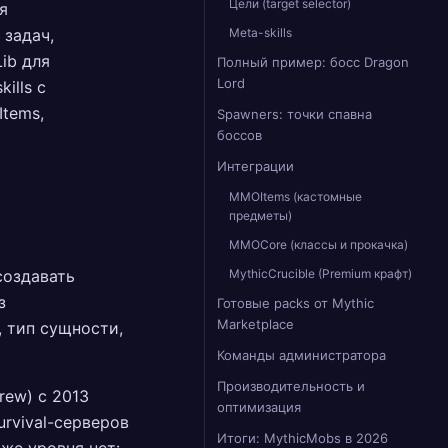
Цели (target selector)
я
 задач,
Meta-skills
ib для
Полный пример: босс Dragon
Lord
ills с
Items,
Spawners: точки спавна
боссов
Интеграции
MMOItems (кастомные
предметы)
MMOCore (классы и прокачка)
создавать
MythicCrucible (Premium крафт)
з
Готовые packs от Mythic
Marketplace
 тип сущности,
Команды администратора
Производительность и
rew) с 2013
оптимизация
urvival-серверов
Итоги: MythicMobs в 2026