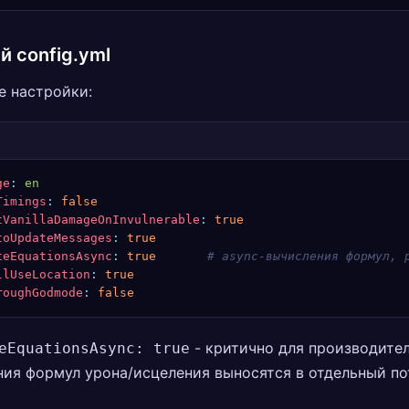
й config.yml
е настройки:
ge
:
 en
Timings
:
 false
tVanillaDamageOnInvulnerable
:
 true
toUpdateMessages
:
 true
teEquationsAsync
:
 true
       # async-вычисления формул, 
llUseLocation
:
 true
roughGodmode
:
 false
- критично для производител
eEquationsAsync: true
ия формул урона/исцеления выносятся в отдельный по