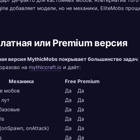
дарт де-факто для кастомных мобов. Альтернатив того 
ine добавляет модели, но не механики, EliteMobs прощ
латная или Premium версия
ная версия MythicMobs покрывает большинство задач
норазово на
mythiccraft.io
и даёт:
Механика
Free
Premium
е мобов
Да
Да
 лут
Да
Да
базовые
Да
Да
ls
Да
Да
 (onSpawn, onAttack)
Да
Да
s
Да
Да