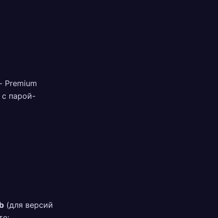
- Premium
 с парой-
b
(для версий
те: