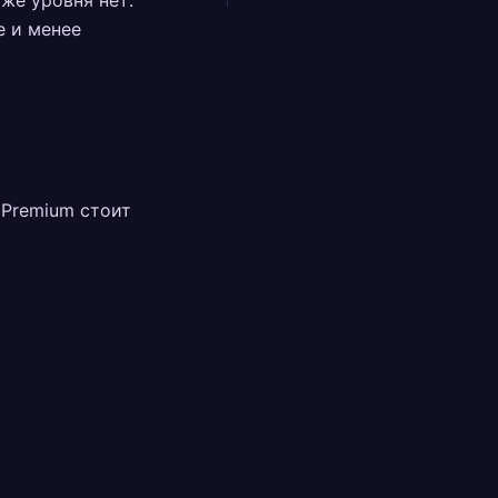
же уровня нет:
е и менее
. Premium стоит