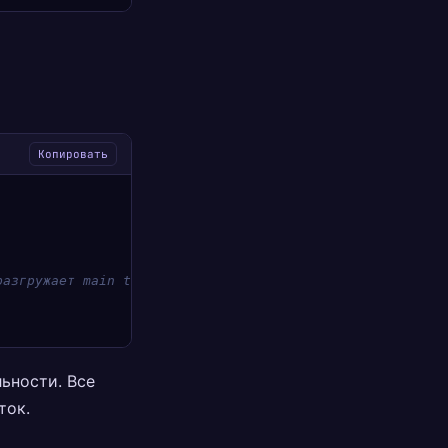
Копировать
разгружает main thread
ьности. Все
ток.