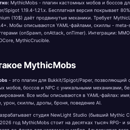
тко:
MythicMobs - плагин кастомных мобов и боссов дл
er/Spigot 1.19.4-1.21.x. Бесплатная версия покрывает 80%
mium (10$) даёт продвинутые механики. Требует MythicL
0.4+. Мобы описываются YAML-файлами, скиллы - meta-sk
ггерами (onSpawn, onAttack, onTimer). Интеграции: MMO
Core, MythicCrucible.
такое MythicMobs
obs
- это плагин для Bukkit/Spigot/Paper, позволяющий 
х мобов, боссов и NPC с уникальными механиками, бе
ирования. Все мобы описываются в YAML-файлах: имя,
, урон, скиллы, дропы, броня, поведение AI.
азрабатывает студия NewLight Studio (бывший Mythic C
 2026 год MythicMobs стоит на десятках тысяч RPG- и s