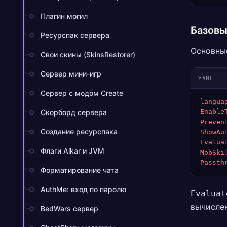
Плагин могил
Базовы
Ресурспак сервера
Основны
Свои скины (SkinsRestorer)
Сервер мини-игр
YAML
Сервер с модом Create
langua
Скорборд сервера
Enable
Preven
Создание ресурспака
ShowAu
Evalua
Флаги Aikar и JVM
MobSki
Passth
Форматирование чата
AuthMe: вход по паролю
Evaluat
вычислен
BedWars сервер