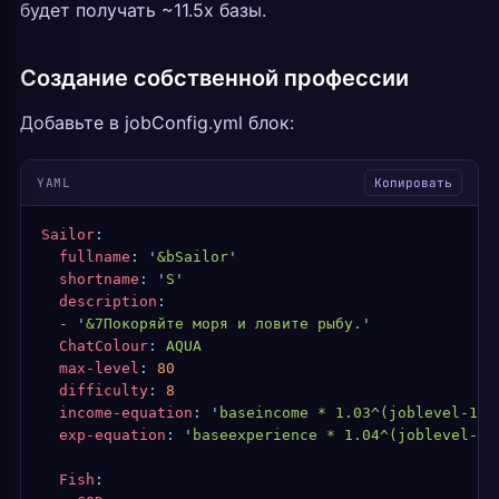
будет получать ~11.5x базы.
Создание собственной профессии
Добавьте в jobConfig.yml блок:
YAML
Копировать
Sailor
:
  fullname
:
 '
&bSailor
'
  shortname
:
 '
S
'
  description
:
  -
 '
&7Покоряйте моря и ловите рыбу.
'
  ChatColour
:
 AQUA
  max-level
:
 80
  difficulty
:
 8
  income-equation
:
 '
baseincome * 1.03^(joblevel-1)
'
  exp-equation
:
 '
baseexperience * 1.04^(joblevel-1)
  Fish
: