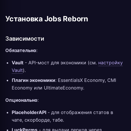
Установка Jobs Reborn
Зависимости
Обязательно
:
Vault
- API-мост для экономики (см.
настройку
Vault
).
Плагин экономики
: EssentialsX Economy, CMI
Economy или UltimateEconomy.
Опционально
:
PlaceholderAPI
- для отображения статов в
чате, скорборде, табе.
LuckPerms
- для выдачи перков через