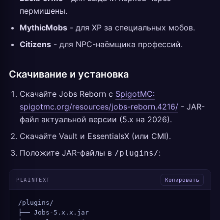
пермишены.
MythicMobs
- для XP за специальных мобов.
Citizens
- для NPC-наёмщика профессий.
Скачивание и установка
Скачайте Jobs Reborn с
SpigotMC:
spigotmc.org/resources/jobs-reborn.4216/
- JAR-
файл актуальной версии (5.x на 2026).
Скачайте Vault и EssentialsX (или CMI).
Положите JAR-файлы в
:
/plugins/
PLAINTEXT
Копировать
/plugins/
├── Jobs-5.x.x.jar