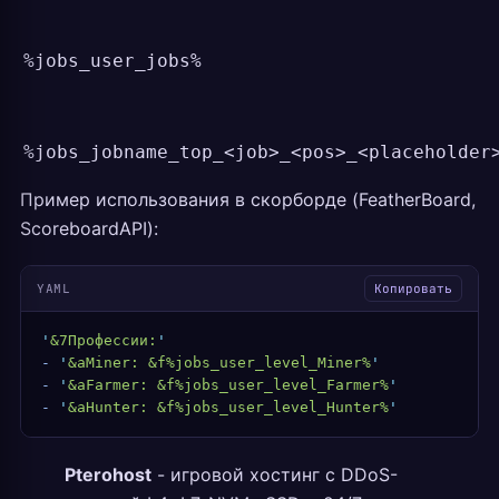
%jobs_user_jobs%
%jobs_jobname_top_<job>_<pos>_<placeholder
Пример использования в скорборде (FeatherBoard,
ScoreboardAPI):
YAML
Копировать
'
&7Профессии:
'
-
 '
&aMiner: &f%jobs_user_level_Miner%
'
-
 '
&aFarmer: &f%jobs_user_level_Farmer%
'
-
 '
&aHunter: &f%jobs_user_level_Hunter%
'
Pterohost
- игровой хостинг с DDoS-