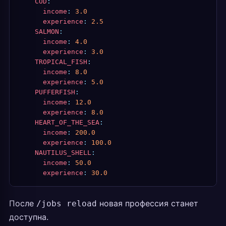
    COD
:
      income
:
 3.0
      experience
:
 2.5
    SALMON
:
      income
:
 4.0
      experience
:
 3.0
    TROPICAL_FISH
:
      income
:
 8.0
      experience
:
 5.0
    PUFFERFISH
:
      income
:
 12.0
      experience
:
 8.0
    HEART_OF_THE_SEA
:
      income
:
 200.0
      experience
:
 100.0
    NAUTILUS_SHELL
:
      income
:
 50.0
      experience
:
 30.0
После
новая профессия станет
/jobs reload
доступна.