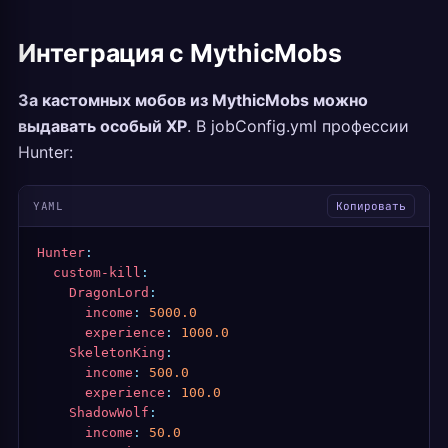
Интеграция с MythicMobs
За кастомных мобов из MythicMobs можно
выдавать особый XP
. В jobConfig.yml профессии
Hunter:
YAML
Копировать
Hunter
:
  custom-kill
:
    DragonLord
:
      income
:
 5000.0
      experience
:
 1000.0
    SkeletonKing
:
      income
:
 500.0
      experience
:
 100.0
    ShadowWolf
:
      income
:
 50.0