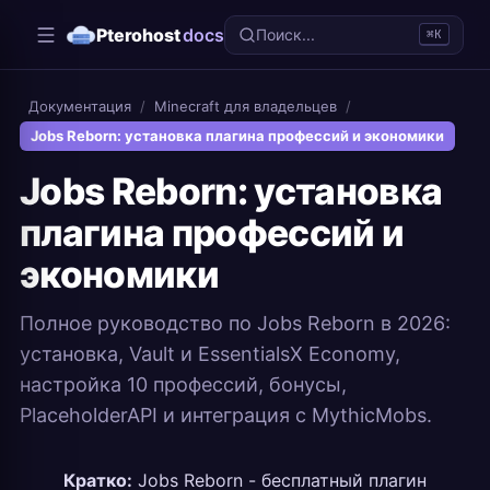
Pterohost
docs
Поиск...
⌘K
Документация
/
Minecraft для владельцев
/
Jobs Reborn: установка плагина профессий и экономики
Jobs Reborn: установка
плагина профессий и
экономики
Полное руководство по Jobs Reborn в 2026:
установка, Vault и EssentialsX Economy,
настройка 10 профессий, бонусы,
PlaceholderAPI и интеграция с MythicMobs.
Кратко:
Jobs Reborn - бесплатный плагин