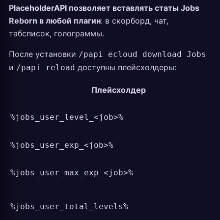
PlaceholderAPI позволяет вставлять статы Jobs
Reborn в любой плагин
: в скорборд, чат,
табсписок, голограммы.
После установки
/papi ecloud download Jobs
и
доступны плейсхолдеры:
/papi reload
Плейсхолдер
%jobs_user_level_<job>%
%jobs_user_exp_<job>%
%jobs_user_max_exp_<job>%
%jobs_user_total_levels%