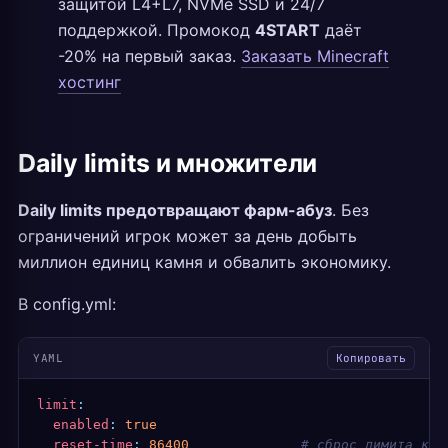
защитой L4+L7, NVMe SSD и 24/7
поддержкой. Промокод
4START
даёт
-20% на первый заказ.
Заказать Minecraft
хостинг
Daily limits и множители
Daily limits предотвращают фарм-абуз
. Без
ограничений игрок может за день добыть
миллион единиц камня и обвалить экономику.
В config.yml:
YAML
Копировать
limit
:
  enabled
:
 true
  reset-time
:
 86400
              # сброс лимита каж