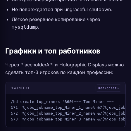
Не повреждается при ungraceful shutdown.
Лёгкое резервное копирование через
.
mysqldump
Графики и топ работников
Через PlaceholderAPI и Holographic Displays можно
сделать топ-3 игроков по каждой профессии:
PLAINTEXT
Копировать
/hd create top_miners "&6&l=== Топ Miner ===
&71. %jobs_jobname_top_Miner_1_name% &7(%jobs_jobna
&72. %jobs_jobname_top_Miner_2_name% &7(%jobs_jobna
&73. %jobs_jobname_top_Miner_3_name% &7(%jobs_jobna