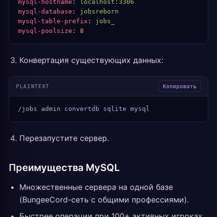
mysql-hostname
:
 localhost:3306
mysql-database
:
 jobsreborn
mysql-table-prefix
:
 jobs_
mysql-poolsize
:
 8
Конвертация существующих данных:
PLAINTEXT
Копировать
/jobs admin convertdb sqlite mysql
Перезапустите сервер.
Преимущества MySQL
Множественные сервера на одной базе
(BungeeCord-сеть с общими профессиями).
Быстрее операции при 100+ активных игроках.