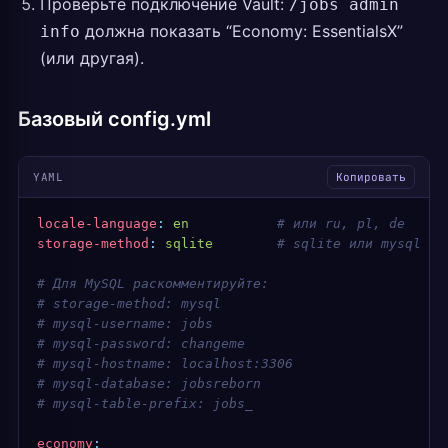
Проверьте подключение Vault:
/jobs admin
должна показать “Economy: EssentialsX”
info
(или другая).
Базовый config.yml
YAML
Копировать
locale-language
:
 en
           # или ru, pl, de
storage-method
:
 sqlite
        # sqlite или mysql
# Для MySQL раскомментируйте:
# storage-method: mysql
# mysql-username: jobs
# mysql-password: changeme
# mysql-hostname: localhost:3306
# mysql-database: jobsreborn
# mysql-table-prefix: jobs_
economy
: