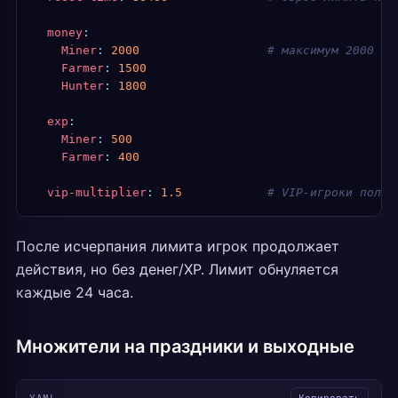
  money
:
    Miner
:
 2000
                  # максимум 2000 мо
    Farmer
:
 1500
    Hunter
:
 1800
  exp
:
    Miner
:
 500
    Farmer
:
 400
  vip-multiplier
:
 1.5
            # VIP-игроки получ
После исчерпания лимита игрок продолжает
действия, но без денег/XP. Лимит обнуляется
каждые 24 часа.
Множители на праздники и выходные