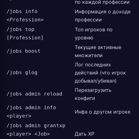
по каждой профессии
/jobs info
Информация о доходе
профессии
<Profession>
/jobs top
Топ игроков по
уровню
[Profession]
Текущие активные
/jobs boost
множители
Лог последних
/jobs glog
действий (что игрок
добывал/убивал)
Перезагрузить
/jobs admin reload
конфиги
/jobs admin info
Инфа о другом игроке
<player>
/jobs admin grantxp
Дать XP
<player> <Job>