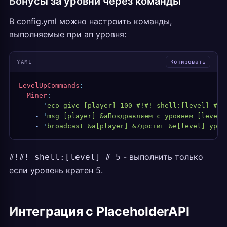
Бонусы за уровни через команды
В config.yml можно настроить команды,
выполняемые при ап уровня:
YAML
Копировать
LevelUpCommands
:
  Miner
:
    -
 '
eco give [player] 100 #!#! shell:[level] # 5
    -
 '
msg [player] &aПоздравляем с уровнем [level]
    -
 '
broadcast &a[player] &7достиг &e[level] уров
- выполнить только
#!#! shell:[level] # 5
если уровень кратен 5.
Интеграция с PlaceholderAPI