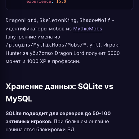
      experience
:
 15.0
,
,
-
DragonLord
SkeletonKing
ShadowWolf
идентификаторы мобов из
MythicMobs
(внутренние имена из
). Игрок-
/plugins/MythicMobs/Mobs/*.yml
Hunter за убийство Dragon Lord получит 5000
монет и 1000 XP в профессии.
Хранение данных: SQLite vs
MySQL
SQLite подходит для серверов до 50-100
активных игроков
. При большем онлайне
начинаются блокировки БД.