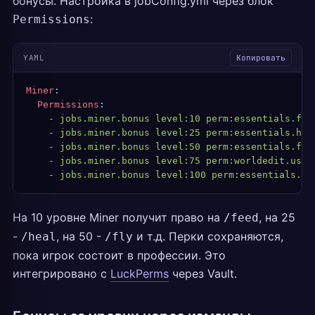
бонусы. Настройка в jobConfig.yml через блок
:
Permissions
YAML
Копировать
Miner
:
  Permissions
:
    -
 jobs.miner.bonus level:10 perm:essentials.fee
    -
 jobs.miner.bonus level:25 perm:essentials.hea
    -
 jobs.miner.bonus level:50 perm:essentials.fly
    -
 jobs.miner.bonus level:75 perm:worldedit.use
    -
 jobs.miner.bonus level:100 perm:essentials.go
На 10 уровне Miner получит право на
, на 25
/feed
-
, на 50 -
и т.д. Перки сохраняются,
/heal
/fly
пока игрок состоит в профессии. Это
интегрировано с
LuckPerms
через Vault.