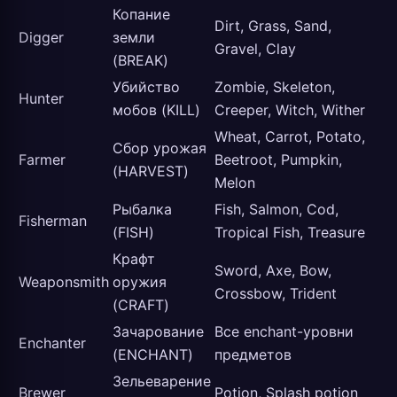
Копание
Dirt, Grass, Sand,
Digger
земли
Gravel, Clay
(BREAK)
Убийство
Zombie, Skeleton,
Hunter
мобов (KILL)
Creeper, Witch, Wither
Wheat, Carrot, Potato,
Сбор урожая
Farmer
Beetroot, Pumpkin,
(HARVEST)
Melon
Рыбалка
Fish, Salmon, Cod,
Fisherman
(FISH)
Tropical Fish, Treasure
Крафт
Sword, Axe, Bow,
Weaponsmith
оружия
Crossbow, Trident
(CRAFT)
Зачарование
Все enchant-уровни
Enchanter
(ENCHANT)
предметов
Зельеварение
Brewer
Potion, Splash potion