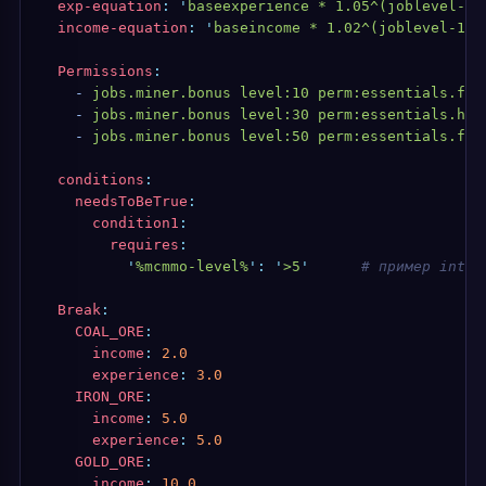
  exp-equation
:
 '
baseexperience * 1.05^(joblevel-1)
  income-equation
:
 '
baseincome * 1.02^(joblevel-1)
'
  Permissions
:
    -
 jobs.miner.bonus level:10 perm:essentials.fee
    -
 jobs.miner.bonus level:30 perm:essentials.hea
    -
 jobs.miner.bonus level:50 perm:essentials.fly
  conditions
:
    needsToBeTrue
:
      condition1
:
        requires
:
          '
%mcmmo-level%
'
:
 '
>5
'
      # пример inter
  Break
:
    COAL_ORE
:
      income
:
 2.0
      experience
:
 3.0
    IRON_ORE
:
      income
:
 5.0
      experience
:
 5.0
    GOLD_ORE
:
      income
:
 10.0