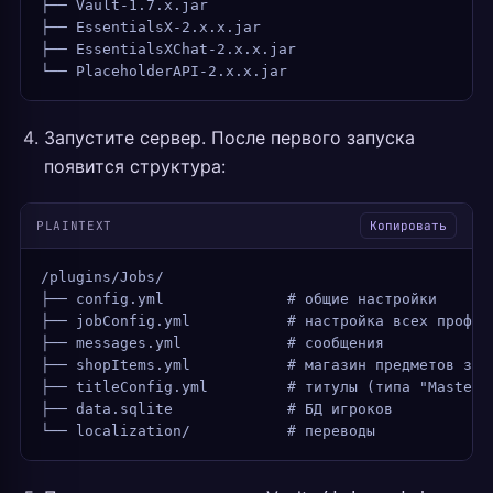
├── Vault-1.7.x.jar
├── EssentialsX-2.x.x.jar
├── EssentialsXChat-2.x.x.jar
└── PlaceholderAPI-2.x.x.jar
Запустите сервер. После первого запуска
появится структура:
PLAINTEXT
Копировать
/plugins/Jobs/
├── config.yml              # общие настройки
├── jobConfig.yml           # настройка всех профес
├── messages.yml            # сообщения
├── shopItems.yml           # магазин предметов за 
├── titleConfig.yml         # титулы (типа "Master 
├── data.sqlite             # БД игроков
└── localization/           # переводы