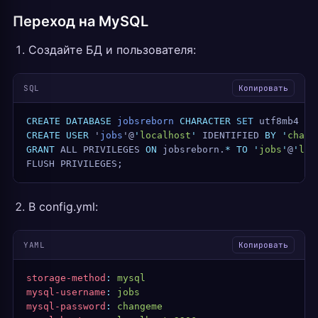
Переход на MySQL
Создайте БД и пользователя:
SQL
Копировать
CREATE
 DATABASE
 jobsreborn
 CHARACTER
 SET
 utf8mb4 
CO
CREATE
 USER
 '
jobs
'@
'
localhost
'
 IDENTIFIED 
BY
 '
chang
GRANT
 ALL PRIVILEGES 
ON
 jobsreborn.
*
 TO
 '
jobs
'
@
'
loc
FLUSH PRIVILEGES;
В config.yml:
YAML
Копировать
storage-method
:
 mysql
mysql-username
:
 jobs
mysql-password
:
 changeme