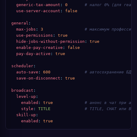
  generic-tax-amount
:
 0
       # налог 0% (для reali
  use-server-account
:
 false
general
:
  max-jobs
:
 3
                 # максимум профессий 
  use-permissions
:
 true
  hide-jobs-without-permission
:
 true
  enable-pay-creative
:
 false
  pay-day-active
:
 true
scheduler
:
  auto-save
:
 600
              # автосохранение БД к
  save-on-disconnect
:
 true
broadcast
:
  level-up
:
    enabled
:
 true
             # анонс в чат при ап 
    style
:
 TITLE
              # TITLE, CHAT или BOT
  skill-up
:
    enabled
:
 true