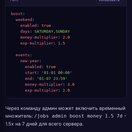
YAML
Копировать
boost
:
  weekend
:
    enabled
:
 true
    days
:
 SATURDAY,SUNDAY
    money-multiplier
:
 2.0
    exp-multiplier
:
 1.5
  events
:
    new-year
:
      enabled
:
 true
      start
:
 '
01-01 00:00
'
      end
:
 '
01-07 23:59
'
      money-multiplier
:
 3.0
      exp-multiplier
:
 2.0
Через команду админ может включить временный
множитель:
-
/jobs admin boost money 1.5 7d
1.5x на 7 дней для всего сервера.