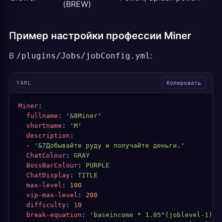
(BREW)
Пример настройки профессии Miner
В
:
/plugins/Jobs/jobConfig.yml
YAML
Копировать
Miner
:
  fullname
:
 '
&8Miner
'
  shortname
:
 '
M
'
  description
:
  -
 '
&7Добывайте руду и получайте деньги.
'
  ChatColour
:
 GRAY
  BossBarColour
:
 PURPLE
  ChatDisplay
:
 TITLE
  max-level
:
 100
  vip-max-level
:
 200
  difficulty
:
 10
  break-equation
:
 '
baseincome * 1.05^(joblevel-1)
'