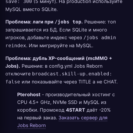
(5 минут). На production используйте
save: 300
MySQL вместо SQLite.
Проблема: лаги при
.
Решение: топ
/jobs top
запрашивается из БД. Если SQLite и много
игроков, добавьте индекс через
/jobs admin
. Или мигрируйте на MySQL.
reindex
Проблема: дубль XP-сообщений (mcMMO +
Jobs).
Решение: в config.yml Jobs Reborn
отключите
broadcast.skill-up.enabled:
или показывайте через TITLE а не CHAT.
false
Pterohost
- производительный хостинг с
CPU 4.5+ GHz, NVMe SSD и MySQL из
коробки. Промокод
4START
даёт -20%
на первый заказ.
Заказать сервер для
Jobs Reborn