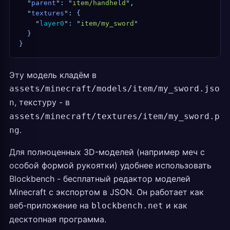
  "
parent
"
:
 "
item/handheld
"
,
  "
textures
"
:
 {
    "
layer0
"
:
 "
item/my_sword
"
  }
}
Эту модель кладём в
assets/minecraft/models/item/my_sword.jso
, текстуру - в
n
assets/minecraft/textures/item/my_sword.p
.
ng
Для полноценных 3D-моделей (например меч с
особой формой рукоятки) удобнее использовать
Blockbench - бесплатный редактор моделей
Minecraft с экспортом в JSON. Он работает как
веб-приложение на
и как
blockbench.net
десктопная программа.