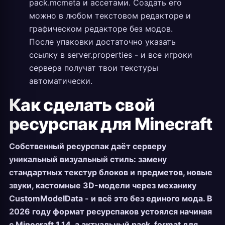
pack.mcmeta и ассетами. Создать его
можно в любом текстовом редакторе и
графическом редакторе без модов.
После упаковки достаточно указать
ссылку в server.properties - и все игроки
сервера получат твои текстуры
автоматически.
Как сделать свой
ресурспак для Minecraft
Собственный ресурспак даёт серверу
уникальный визуальный стиль: замену
стандартных текстур блоков и предметов, новые
звуки, кастомные 3D-модели через механику
CustomModelData - и всё это без единого мода. В
2026 году формат ресурспаков устоялся начиная
с Minecraft 1.14, а актуальный pack_format для