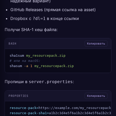
надёжный вариант)
GitHub Releases (прямая ссылка на asset)
Dropbox с
в конце ссылки
?dl=1
Получи SHA-1 хеш файла:
BASH
Копировать
sha1sum
 my_resourcepack.zip
# или на macOS:
shasum
 -a
 1
 my_resourcepack.zip
Пропиши в
:
server.properties
PROPERTIES
Копировать
resource-pack=
https://example.com/my_resourcepack.z
resource-pack-sha1=
a1b2c3d4e5f6a1b2c3d4e5f6a1b2c3d4