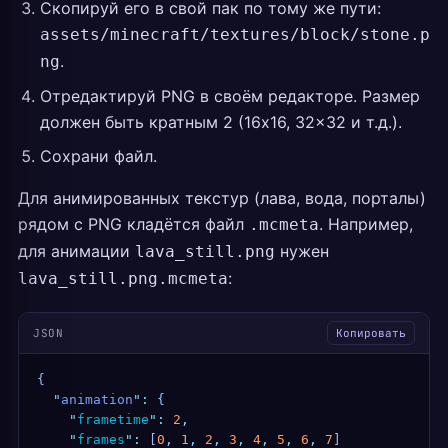
Скопируй его в свой пак по тому же пути:
assets/minecraft/textures/block/stone.p
.
ng
Отредактируй PNG в своём редакторе. Размер
должен быть кратным 2 (16x16, 32x32 и т.д.).
Сохрани файл.
Для анимированных текстур (лава, вода, порталы)
рядом с PNG кладётся файл
. Например,
.mcmeta
для анимации
нужен
lava_still.png
:
lava_still.png.mcmeta
JSON
Копировать
{
  "
animation
"
:
 {
    "
frametime
"
:
 2
,
    "
frames
"
:
 [
0
,
 1
,
 2
,
 3
,
 4
,
 5
,
 6
,
 7
]