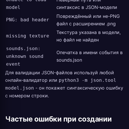
синтаксис в JSON-модели
model
Повреждённый или не-PNG
PNG: bad header
файл с расширением .png
Текстура указана в модели,
missing texture
но файл не найден
sounds.json:
Опечатка в имени события в
unknown sound
sounds.json
event
Для валидации JSON-файлов используй любой
онлайн-валидатор или
python3 -m json.tool
- он покажет синтаксическую ошибку
model.json
с номером строки.
Частые ошибки при создании