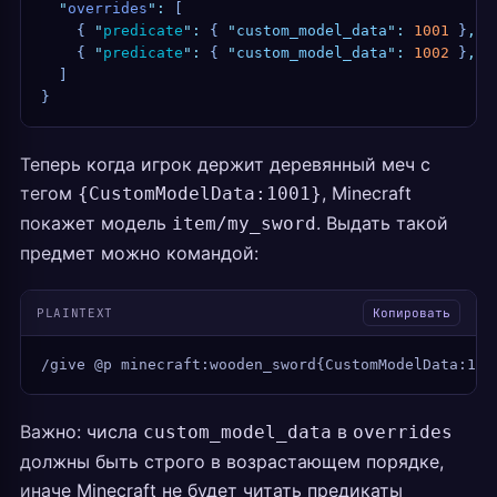
  "
overrides
"
:
 [
    {
 "
predicate
"
:
 {
 "
custom_model_data
"
:
 1001
 }
,
 "
    {
 "
predicate
"
:
 {
 "
custom_model_data
"
:
 1002
 }
,
 "
  ]
}
Теперь когда игрок держит деревянный меч с
тегом
, Minecraft
{CustomModelData:1001}
покажет модель
. Выдать такой
item/my_sword
предмет можно командой:
PLAINTEXT
Копировать
/give @p minecraft:wooden_sword{CustomModelData:100
Важно: числа
в
custom_model_data
overrides
должны быть строго в возрастающем порядке,
иначе Minecraft не будет читать предикаты