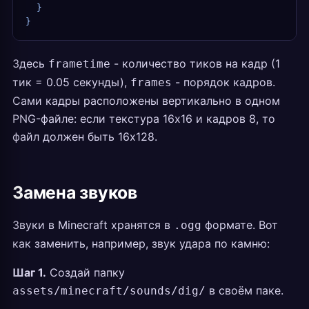
  }
}
Здесь
- количество тиков на кадр (1
frametime
тик = 0.05 секунды),
- порядок кадров.
frames
Сами кадры расположены вертикально в одном
PNG-файле: если текстура 16x16 и кадров 8, то
файл должен быть 16x128.
Замена звуков
Звуки в Minecraft хранятся в
формате. Вот
.ogg
как заменить, например, звук удара по камню:
Шаг 1.
Создай папку
в своём паке.
assets/minecraft/sounds/dig/