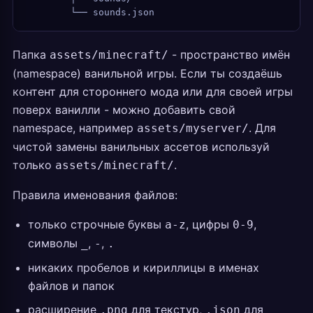
        └── sounds.json
Папка
- пространство имён
assets/minecraft/
(namespace) ванильной игры. Если ты создаёшь
контент для стороннего мода или для своей игры
поверх ванилли - можно добавить свой
namespace, например
. Для
assets/myserver/
чистой замены ванильных ассетов используй
только
.
assets/minecraft/
Правила именования файлов:
только строчные буквы
, цифры
,
a-z
0-9
символы
,
,
_
-
.
никаких пробелов и кириллицы в именах
файлов и папок
расширение
для текстур,
для
.png
.json