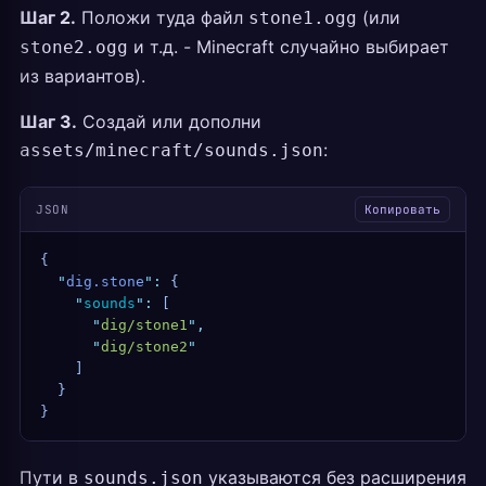
Шаг 2.
Положи туда файл
(или
stone1.ogg
и т.д. - Minecraft случайно выбирает
stone2.ogg
из вариантов).
Шаг 3.
Создай или дополни
:
assets/minecraft/sounds.json
JSON
Копировать
{
  "
dig.stone
"
:
 {
    "
sounds
"
:
 [
      "
dig/stone1
"
,
      "
dig/stone2
"
    ]
  }
}
Пути в
указываются без расширения
sounds.json