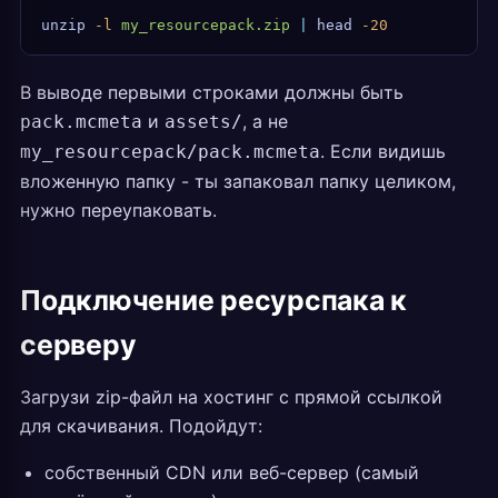
unzip
 -l
 my_resourcepack.zip
 |
 head
 -20
В выводе первыми строками должны быть
и
, а не
pack.mcmeta
assets/
. Если видишь
my_resourcepack/pack.mcmeta
вложенную папку - ты запаковал папку целиком,
нужно переупаковать.
Подключение ресурспака к
серверу
Загрузи zip-файл на хостинг с прямой ссылкой
для скачивания. Подойдут:
собственный CDN или веб-сервер (самый