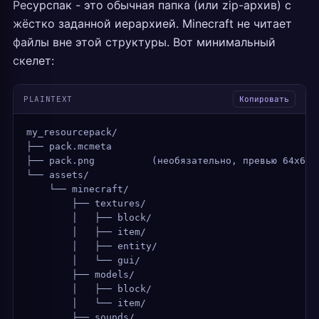
Ресурспак - это обычная папка (или zip-архив) с
жёстко заданной иерархией. Minecraft не читает
файлы вне этой структуры. Вот минимальный
скелет:
PLAINTEXT
Копировать
my_resourcepack/
├── pack.mcmeta
├── pack.png          (необязательно, превью 64x64 
└── assets/
    └── minecraft/
        ├── textures/
        │   ├── block/
        │   ├── item/
        │   ├── entity/
        │   └── gui/
        ├── models/
        │   ├── block/
        │   └── item/
        ├── sounds/