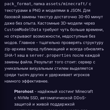
, папка
с
pack_format
assets/minecraft/
текстурами в PNG и моделями в JSON. Для
базовой замены текстур достаточно 30-60 минут
даже без опыта. Кастомные 3D-модели через
требуют чуть больше времени,
CustomModelData
но открывают возможности, недоступные без
модов. Главное - тщательно проверять структуру
zip-архива перед публикацией и всегда обновлять
SHA-1 хеш в
после каждой
server.properties
замены файла. Результат того стоит: сервер с
уникальным визуальным стилем выделяется
среди тысяч других и удерживает игроков
намного эффективнее.
Pterohost
- надёжный хостинг Minecraft
с NVMe SSD, автоматической DDoS-
защитой и живой поддержкой