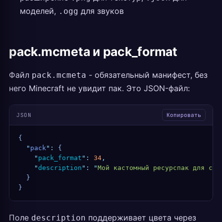
моделей,
для звуков
.ogg
pack.mcmeta и pack_format
Файл
- обязательный манифест, без
pack.mcmeta
него Minecraft не увидит пак. Это JSON-файл:
JSON
Копировать
{
  "
pack
"
:
 {
    "
pack_format
"
:
 34
,
    "
description
"
:
 "
Мой кастомный ресурспак для сер
  }
}
Поле
поддерживает цвета через
description