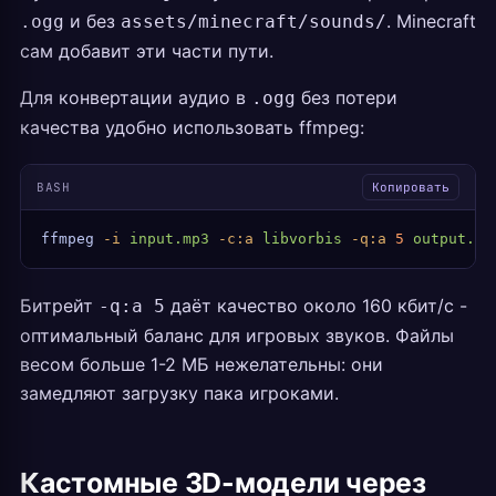
и без
. Minecraft
.ogg
assets/minecraft/sounds/
сам добавит эти части пути.
Для конвертации аудио в
без потери
.ogg
качества удобно использовать ffmpeg:
BASH
Копировать
ffmpeg
 -i
 input.mp3
 -c:a
 libvorbis
 -q:a
 5
 output.og
Битрейт
даёт качество около 160 кбит/с -
-q:a 5
оптимальный баланс для игровых звуков. Файлы
весом больше 1-2 МБ нежелательны: они
замедляют загрузку пака игроками.
Кастомные 3D-модели через