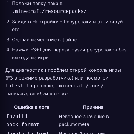
Положи папку пака в
.minecraft/resourcepacks/
Зайди в Настройки - Ресурспаки и активируй
его
Сделай изменение в файле
Нажми F3+T для перезагрузки ресурспаков без
выхода из игры
Для диагностики проблем открой консоль игры
(F3 в режиме разработчика) или посмотри
в папке
.
latest.log
.minecraft/logs/
Типичные ошибки в логах:
Ошибка в логе
Причина
Invalid
Неверное значение в
pack.mcmeta
pack_format
Unable to load
Неверный путь или