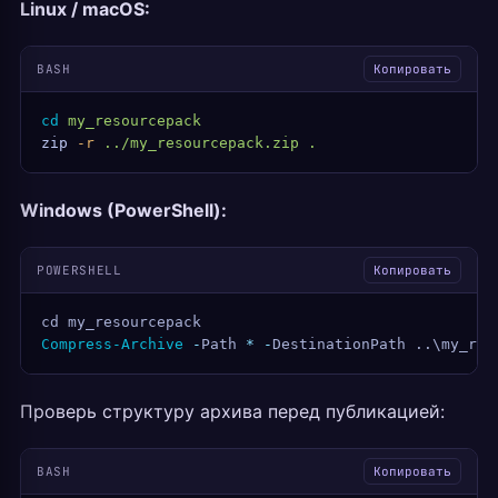
Linux / macOS:
BASH
Копировать
cd
 my_resourcepack
zip
 -r
 ../my_resourcepack.zip
 .
Windows (PowerShell):
POWERSHELL
Копировать
cd my_resourcepack
Compress-Archive
 -
Path 
*
 -
DestinationPath ..\my_res
Проверь структуру архива перед публикацией:
BASH
Копировать