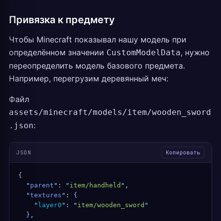
Привязка к предмету
Чтобы Minecraft показывал нашу модель при
определённом значении
, нужно
CustomModelData
переопределить модель базового предмета.
Например, перегрузим деревянный меч:
Файл
assets/minecraft/models/item/wooden_sword
:
.json
JSON
Копировать
{
  "
parent
"
:
 "
item/handheld
"
,
  "
textures
"
:
 {
    "
layer0
"
:
 "
item/wooden_sword
"
  }
,