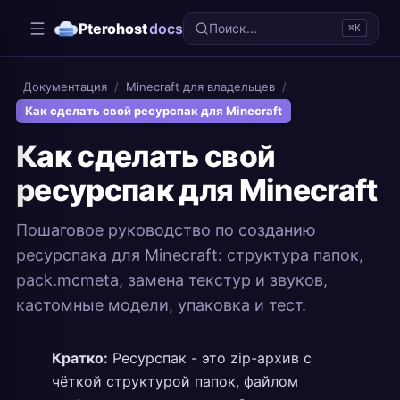
Pterohost
docs
Поиск...
⌘K
Документация
/
Minecraft для владельцев
/
Как сделать свой ресурспак для Minecraft
Как сделать свой
ресурспак для Minecraft
Пошаговое руководство по созданию
ресурспака для Minecraft: структура папок,
pack.mcmeta, замена текстур и звуков,
кастомные модели, упаковка и тест.
Кратко:
Ресурспак - это zip-архив с
чёткой структурой папок, файлом