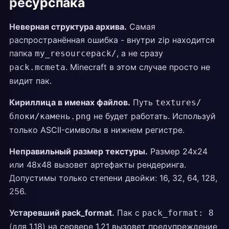
ресурспака
Неверная структура архива.
Самая
распространённая ошибка - внутри zip находится
папка
, а не сразу
my_resourcepack/
. Minecraft в этом случае просто не
pack.mcmeta
видит пак.
Кириллица в именах файлов.
Путь
textures/
не будет работать. Используй
блоки/камень.png
только ASCII-символы в нижнем регистре.
Неправильный размер текстуры.
Размер 24x24
или 48x48 вызовет артефакты рендеринга.
Допустимы только степени двойки: 16, 32, 64, 128,
256.
Устаревший pack_format.
Пак с
pack_format: 8
(для 1.18) на сервере 1.21 вызовет предупреждение