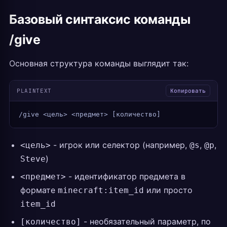
Базовый синтаксис команды
/give
Основная структура команды выглядит так:
PLAINTEXT
Копировать
/give <цель> <предмет> [количество]
- игрок или селектор (например,
,
,
<цель>
@s
@p
)
Steve
- идентификатор предмета в
<предмет>
формате
или просто
minecraft:item_id
item_id
- необязательный параметр, по
[количество]