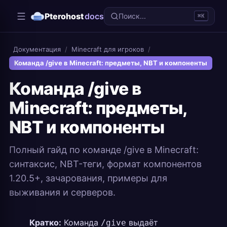
Pterohost
docs
Поиск...
⌘K
Документация
/
Minecraft для игроков
/
Команда /give в Minecraft: предметы, NBT и компоненты
Команда /give в
Minecraft: предметы,
NBT и компоненты
Полный гайд по команде /give в Minecraft:
синтаксис, NBT-теги, формат компонентов
1.20.5+, зачарования, примеры для
выживания и серверов.
Кратко:
Команда
выдаёт
/give