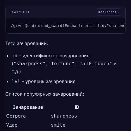
PLAINTEXT
Копировать
/give @s diamond_sword{Enchantments:[{id:"sharpness
Теги зачарований:
- идентификатор зачарования
id
(
,
,
и
"sharpness"
"fortune"
"silk_touch"
т.д.)
- уровень зачарования
lvl
Список популярных зачарований:
Зачарование
ID
Острота
sharpness
Удар
smite