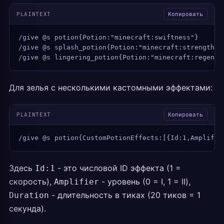
PLAINTEXT
Копировать
/give @s potion{Potion:"minecraft:swiftness"}
/give @s splash_potion{Potion:"minecraft:strength"}
/give @s lingering_potion{Potion:"minecraft:regener
Для зелья с несколькими кастомными эффектами:
PLAINTEXT
Копировать
/give @s potion{CustomPotionEffects:[{Id:1,Amplifie
Здесь
- это числовой ID эффекта (1 =
Id:1
скорость),
- уровень (0 = I, 1 = II),
Amplifier
- длительность в тиках (20 тиков = 1
Duration
секунда).