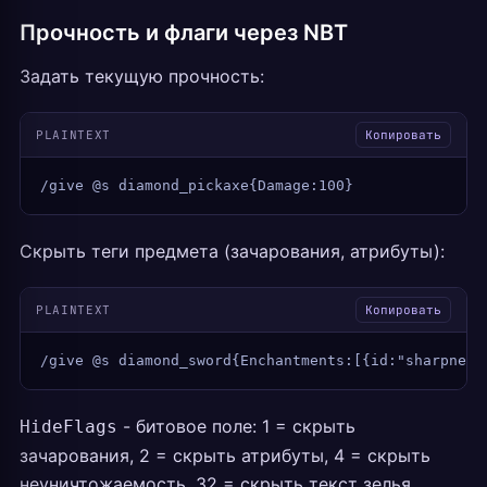
Прочность и флаги через NBT
Задать текущую прочность:
PLAINTEXT
Копировать
/give @s diamond_pickaxe{Damage:100}
Скрыть теги предмета (зачарования, атрибуты):
PLAINTEXT
Копировать
/give @s diamond_sword{Enchantments:[{id:"sharpness
- битовое поле: 1 = скрыть
HideFlags
зачарования, 2 = скрыть атрибуты, 4 = скрыть
неуничтожаемость, 32 = скрыть текст зелья.