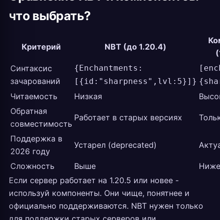
что выбрать?
Ко
Критерий
NBT (до 1.20.4)
(
Синтаксис
{Enchantments:
[enc
зачарований
[{id:"sharpness",lvl:5}]}
{sha
Читаемость
Низкая
Высо
Обратная
Работает в старых версиях
Тольк
совместимость
Поддержка в
Устарел (deprecated)
Акту
2026 году
Сложность
Выше
Ниж
Если сервер работает на 1.20.5 или новее -
используй компоненты. Они чище, понятнее и
официально поддерживаются. NBT нужен только
для поддержки старых серверов или