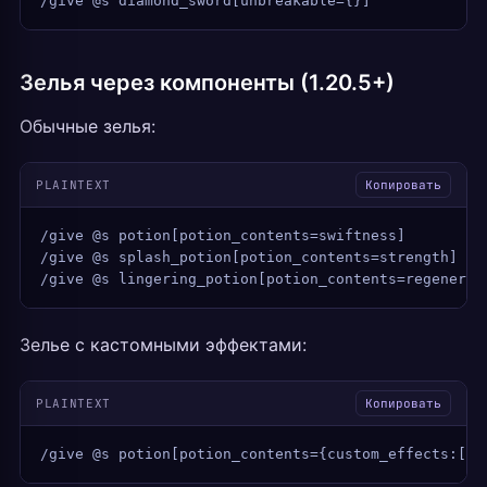
/give @s diamond_sword[unbreakable={}]
Зелья через компоненты (1.20.5+)
Обычные зелья:
PLAINTEXT
Копировать
/give @s potion[potion_contents=swiftness]
/give @s splash_potion[potion_contents=strength]
/give @s lingering_potion[potion_contents=regenerat
Зелье с кастомными эффектами:
PLAINTEXT
Копировать
/give @s potion[potion_contents={custom_effects:[{i