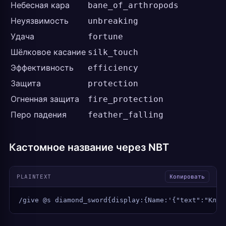
Небесная кара
bane_of_arthropods
Неуязвимость
unbreaking
Удача
fortune
Шёлковое касание
silk_touch
Эффективность
efficiency
Защита
protection
Огненная защита
fire_protection
Перо падения
feather_falling
Кастомное название через NBT
PLAINTEXT
Копировать
/give @s diamond_sword{display:{Name:'{"text":"Клин