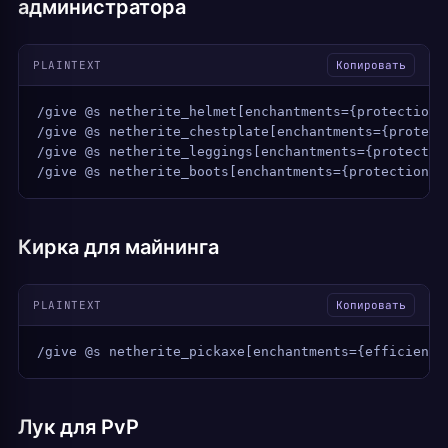
администратора
PLAINTEXT
Копировать
/give @s netherite_helmet[enchantments={protection:
/give @s netherite_chestplate[enchantments={protect
/give @s netherite_leggings[enchantments={protectio
/give @s netherite_boots[enchantments={protection:4
Кирка для майнинга
PLAINTEXT
Копировать
/give @s netherite_pickaxe[enchantments={efficiency
Лук для PvP