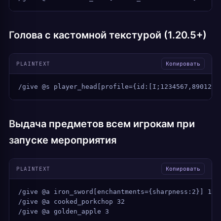
Голова с кастомной текстурой (1.20.5+)
PLAINTEXT
Копировать
/give @s player_head[profile={id:[I;1234567,8901234
Выдача предметов всем игрокам при
запуске мероприятия
PLAINTEXT
Копировать
/give @a iron_sword[enchantments={sharpness:2}] 1
/give @a cooked_porkchop 32
/give @a golden_apple 3