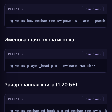
PLAINTEXT
Копировать
/give @s bow[enchantments={power:5,flame:1,punch:2,
Именованная голова игрока
PLAINTEXT
Копировать
/give @s player_head[profile={name:"Notch"}]
Зачарованная книга (1.20.5+)
PLAINTEXT
Копировать
/give @s enchanted_book[stored_enchantments={silk_t