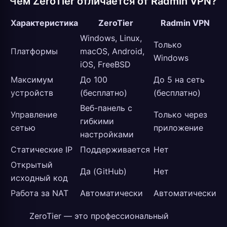
Чем ZeroTier отличается от Radmin VPN?
Характеристика
ZeroTier
Radmin VPN
Windows, Linux,
Только
Платформы
macOS, Android,
Windows
iOS, FreeBSD
Максимум
До 100
До 5 на сеть
устройств
(бесплатно)
(бесплатно)
Веб-панель с
Управление
Только через
гибкими
сетью
приложение
настройками
Статические IP
Поддерживается
Нет
Открытый
Да (GitHub)
Нет
исходный код
Работа за NAT
Автоматически
Автоматически
ZeroTier — это профессиональный