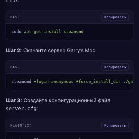
Linux:
BASH
Копировать
sudo
 apt-get
 install
 steamcmd
Шаг 2:
Скачайте сервер Garry’s Mod
BASH
Копировать
steamcmd
 +login
 anonymous
 +force_install_dir
 ./gmod
Шаг 3:
Создайте конфигурационный файл
:
server.cfg
PLAINTEXT
Копировать