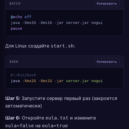
BATCH
Копировать
@
echo
 off
java -Xmx2G -Xms1G -jar server.jar nogui
pause
Для Linux создайте
:
start.sh
BASH
Копировать
#!/bin/bash
java
 -Xmx2G
 -Xms1G
 -jar
 server.jar
 nogui
Шаг 5:
Запустите сервер первый раз (закроется
автоматически)
Шаг 6:
Откройте
и измените
eula.txt
на
eula=false
eula=true