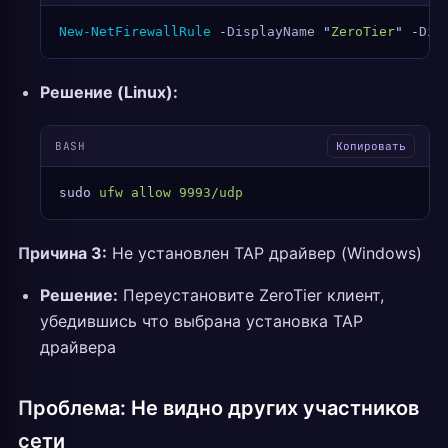
New-NetFirewallRule
 -
DisplayName 
"
ZeroTier
"
 -
Dir
Решение (Linux):
BASH
Копировать
sudo
 ufw
 allow
 9993/udp
Причина 3:
Не установлен TAP драйвер (Windows)
Решение:
Переустановите ZeroTier клиент,
убедившись что выбрана установка TAP
драйвера
Проблема: Не видно других участников
сети