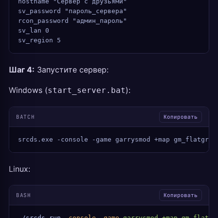
hostname "Сервер с друзьями"
sv_password "пароль_сервера"
rcon_password "админ_пароль"
sv_lan 0
sv_region 5
Шаг 4:
Запустите сервер:
Windows (
):
start_server.bat
BATCH
Копировать
srcds.exe -console -game garrysmod +map gm_flatgras
Linux:
BASH
Копировать
./srcds_run
 -console
 -game
 garrysmod
 +map
 gm_flatgr