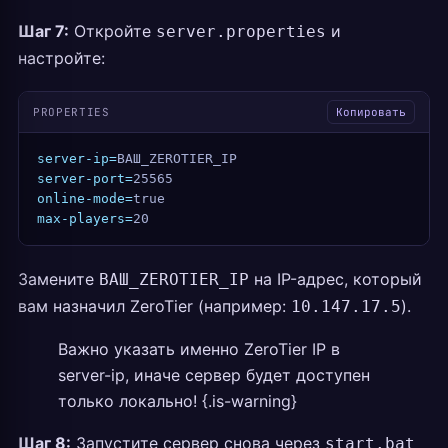
Шаг 7:
Откройте
и
server.properties
настройте:
PROPERTIES
Копировать
server-ip=
ВАШ_ZEROTIER_IP
server-port=
25565
online-mode=
true
max-players=
20
Замените
на IP-адрес, который
ВАШ_ZEROTIER_IP
вам назначил ZeroTier (например:
).
10.147.17.5
Важно указать именно ZeroTier IP в
server-ip, иначе сервер будет доступен
только локально! {.is-warning}
Шаг 8:
Запустите сервер снова через
start.bat