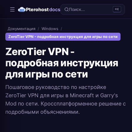
Pterohost
docs
Поиск...
⌘K
Документация
/
Windows
/
ZeroTier VPN - подробная инструкция для игры по сети
ZeroTier VPN -
подробная инструкция
для игры по сети
Пошаговое руководство по настройке
ZeroTier VPN для игры в Minecraft и Garry's
Mod по сети. Кроссплатформенное решение с
подробными объяснениями.