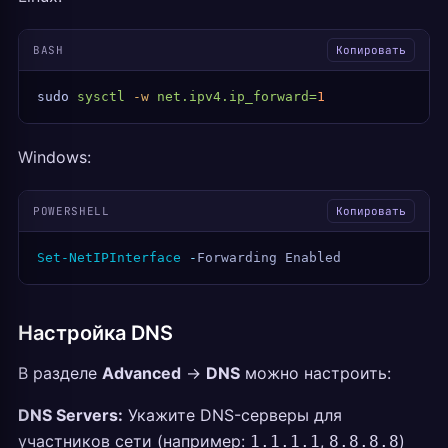
BASH
Копировать
sudo
 sysctl
 -w
 net.ipv4.ip_forward=
1
Windows:
POWERSHELL
Копировать
Set-NetIPInterface
 -
Forwarding Enabled
Настройка DNS
В разделе
Advanced
→
DNS
можно настроить:
DNS Servers:
Укажите DNS-серверы для
участников сети (например:
,
)
1.1.1.1
8.8.8.8