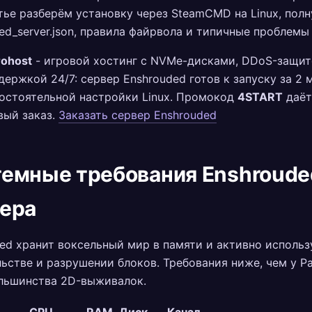
тье разберём установку через SteamCMD на Linux, пол
ed_server.json, правила файрвола и типичные проблемы 
rohost
- игровой хостинг с NVMe-дисками, DDoS-защит
держкой 24/7: сервер Enshrouded готов к запуску за 2 
остоятельной настройки Linux. Промокод
4START
даёт
вый заказ.
Заказать сервер Enshrouded
емные требования Enshroude
ера
ed хранит воксельный мир в памяти и активно исполь
ьстве и разрушении блоков. Требования ниже, чем у Pa
ольшинства 2D-выживалок.