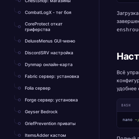
ChestShop: магазины
CombatLogX - тег боя
Загрузка
заверше
CoreProtect откат
гриферства
enshrou
DeluxeMenus GUI-меню
DiscordSRV настройка
Наст
Dynmap онлайн-карта
Всё упра
Fabric сервер: установка
конфигур
Folia сервер
удобнее 
Forge сервер: установка
BASH
Geyser Bedrock
nano
 ~
GriefPrevention приваты
ItemsAdder кастом
Полный 