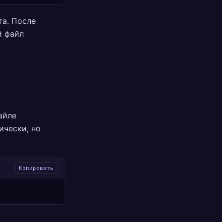
та. После
й файл
айле
ически, но
Копировать