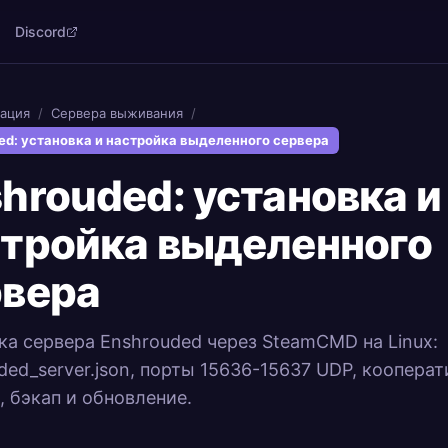
Discord
ация
/
Сервера выживания
/
ed: установка и настройка выделенного сервера
hrouded: установка и
стройка выделенного
рвера
ка сервера Enshrouded через SteamCMD на Linux:
ded_server.json, порты 15636-15637 UDP, кооперат
, бэкап и обновление.