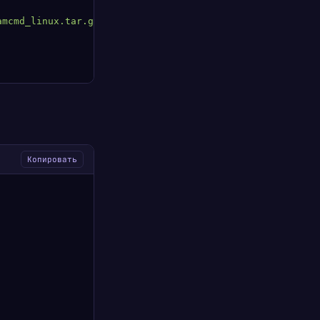
amcmd_linux.tar.gz
 |
 tar
 xz
Копировать