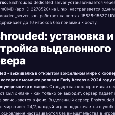
тко:
Enshrouded dedicated server устанавливается чере
amCMD (app ID 2278520) на Linux, настраивается одни
hrouded_server.json, работает на портах 15636-15637 UD
держивает до 16 игроков без привязки к хосту.
hrouded: установка и
стройка выделенного
рвера
ded - выживалка в открытом воксельном мире с коопе
 которая с момента релиза в Early Access в 2024 году 
пулярных игр в жанре.
Стандартная кооперативная сес
ст был онлайн - как только он выходит, сервер падает 
е записывается в фоне. Выделенный сервер Enshrouded
: мир живёт 24/7, каждый игрок подключается в удобн
 обновления настраиваются без вмешательства в игров