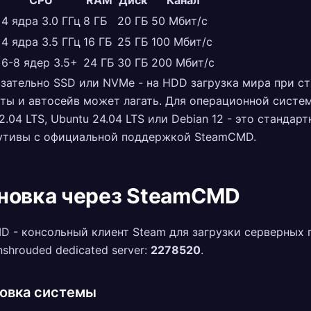
CPU
RAM
Диск
Канал
4 ядра 3.0 ГГц
8 ГБ
20 ГБ
50 Мбит/с
4 ядра 3.5 ГГц
16 ГБ
25 ГБ
100 Мбит/с
6-8 ядер 3.5+
24 ГБ
30 ГБ
200 Мбит/с
зательно SSD или NVMe - на HDD загрузка мира при с
ты и автосейв может лагать. Для операционной систе
2.04 LTS, Ubuntu 24.04 LTS или Debian 12 - это стандар
утивы с официальной поддержкой SteamCMD.
новка через SteamCMD
 - консольный клиент Steam для загрузки серверных 
nshrouded dedicated server:
2278520
.
овка системы