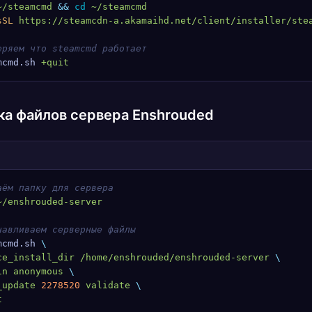
~/steamcmd
 &&
 cd
 ~/steamcmd
sSL
 https://steamcdn-a.akamaihd.net/client/installer/ste
еряем что steamcmd работает
mcmd.sh
 +quit
ка файлов сервера Enshrouded
аём папку для сервера
~/enshrouded-server
навливаем серверные файлы
mcmd.sh
 \
ce_install_dir
 /home/enshrouded/enshrouded-server
 \
in
 anonymous
 \
_update
 2278520
 validate
 \
t