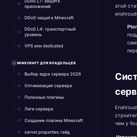
DDoS L7: защита
этой ста
приложений
enshroud
DDoS-защита Minecraft
Pte
DDoS L4: транспортный
под
уровень
сам
VPS или dedicated
пер
MINECRAFT ДЛЯ ВЛАДЕЛЬЦЕВ
Сист
Выбор ядра сервера 2026
Оптимизация сервера
серв
Полезные плагины
Enshroud
Лаги сервера
строител
Создание плагина Minecraft
чем у б
server.properties гайд