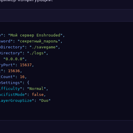
e
"
:
 "
Мой сервер Enshrouded
"
,
sword
"
:
 "
секретный_пароль
"
,
eDirectory
"
:
 "
./savegame
"
,
Directory
"
:
 "
./logs
"
,
:
 "
0.0.0.0
"
,
ryPort
"
:
 15637
,
t
"
:
 15636
,
tCount
"
:
 16
,
eSettings
"
:
 {
ifficulty
"
:
 "
Normal
"
,
acifistMode
"
:
 false
,
layerGroupSize
"
:
 "
Duo
"