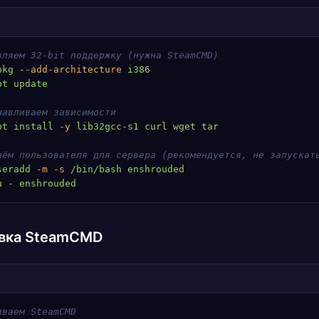
вляем 32-bit поддержку (нужна SteamCMD)
pkg
 --add-architecture
 i386
pt
 update
навливаем зависимости
pt
 install
 -y
 lib32gcc-s1
 curl
 wget
 tar
аём пользователя для сервера (рекомендуется, не запускат
seradd
 -m
 -s
 /bin/bash
 enshrouded
u
 -
 enshrouded
вка SteamCMD
иваем SteamCMD