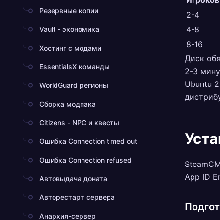
Игроков
Резервные копии
2-4
4-8
Vault - экономика
8-16
Хостинг с модами
Диск обя
EssentialsX команды
2-3 мину
Ubuntu 2
WorldGuard регионы
дистриб
Сборка модпака
Citizens - NPC и квесты
Уста
Ошибка Connection timed out
Ошибка Connection refused
SteamCMD
App ID E
Автовыдача доната
Авторестарт сервера
Подгот
Анархия-сервер