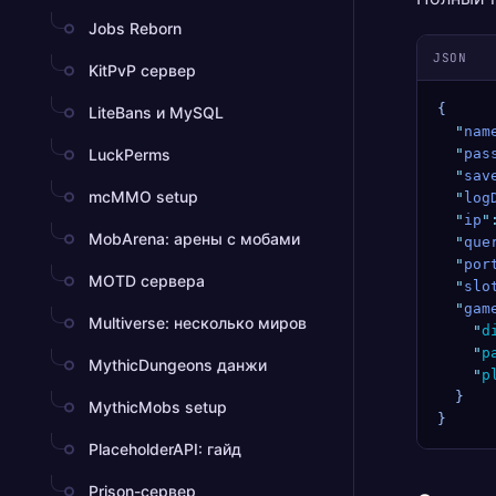
Jobs Reborn
JSON
KitPvP сервер
{
LiteBans и MySQL
  "
nam
LuckPerms
  "
pas
  "
sav
mcMMO setup
  "
log
  "
ip
"
MobArena: арены с мобами
  "
que
  "
por
MOTD сервера
  "
slo
  "
gam
Multiverse: несколько миров
    "
d
    "
p
MythicDungeons данжи
    "
p
  }
MythicMobs setup
}
PlaceholderAPI: гайд
Prison-сервер