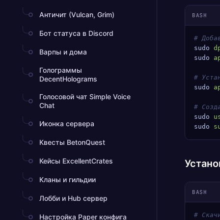
Античит (Vulcan, Grim)
BASH
Бот статуса в Discord
# Доба
sudo
 d
Варпы и дома
sudo
 a
Голограммы
# Уста
DecentHolograms
sudo
 a
Голосовой чат Simple Voice
Chat
# Созд
sudo
 u
Иконка сервера
sudo
 s
Квесты BetonQuest
Кейсы ExcellentCrates
Устано
Кланы и гильдии
BASH
Лобби и Hub сервер
# Скач
Настройка Paper конфига