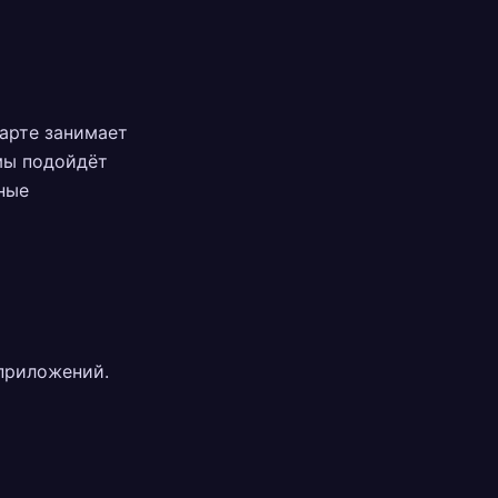
тарте занимает
мы подойдёт
тные
приложений.