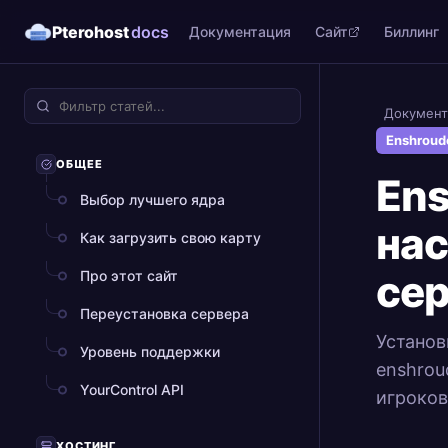
Pterohost
docs
Документация
Сайт
Биллинг
Документ
Enshroud
ОБЩЕЕ
Ens
Выбор лучшего ядра
на
Как загрузить свою карту
се
Про этот сайт
Переустановка сервера
Установ
Уровень поддержки
enshrou
YourControl API
игроков
ХОСТИНГ