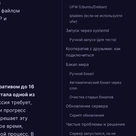
з
UFW (Ubuntu/Debian)
м файлом
iptables (если не используете
P и
ufw)
Запуск через systemd
Ручной запуск (для теста)
Кооператив с друзьями: как
подключиться
Бэкап мира
Ручной бэкап
Автоматический бэкап через
ративом до 16
cron
стала одной из
Очистка старых бэкапов
сия требует,
Обновление сервера
и прогресс
Скрипт обновления
 решает эту
Частые проблемы и решения
ое время,
ой процесс. В
Сервер запустился, но не