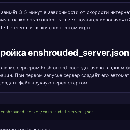
 займёт 3-5 минут в зависимости от скорости интерне
ния в папке
появятся исполняемы
enshrouded-server
и папки с контентом игры.
ded_server
ройка enshrouded_server.json
вление сервером Enshrouded сосредоточено в одном ф
ации. При первом запуске сервер создаёт его автомат
создать файл вручную перед стартом.
/enshrouded-server/enshrouded_server.json
пример конфигурации: