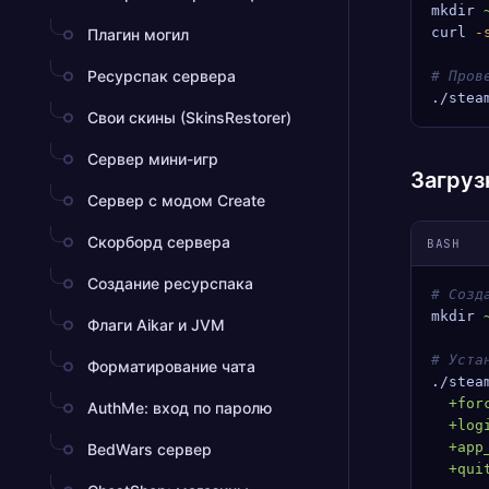
mkdir
 
curl
 -
Плагин могил
Ресурспак сервера
# Пров
./stea
Свои скины (SkinsRestorer)
Сервер мини-игр
Загруз
Сервер с модом Create
Скорборд сервера
BASH
Создание ресурспака
# Созд
mkdir
 
Флаги Aikar и JVM
# Уста
Форматирование чата
./stea
  +for
AuthMe: вход по паролю
  +log
  +app
BedWars сервер
  +qui