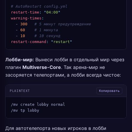
# AutoRestart config.yml
restart-time
:
 "
04:00
"
warning-times
:
  -
 300
   # 5 минут предупреждение
  -
 60
    # 1 минута
  -
 10
    # 10 секунд
restart-command
:
 "
restart
"
Лобби-мир:
Вынеси лобби в отдельный мир через
плагин
Multiverse-Core
. Так арена-мир не
засоряется телепортами, а лобби всегда чистое:
PLAINTEXT
Копировать
/mv create lobby normal
/mv tp lobby
Для автотелепорта новых игроков в лобби