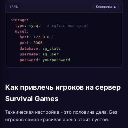
YAML
Копировать
storage
:
  type
:
 mysql
   # sqlite или mysql
  mysql
:
    host
:
 127.0.0.1
    port
:
 3306
    database
:
 sg_stats
    username
:
 sg_user
    password
:
 yourpassword
Как привлечь игроков на сервер
Survival Games
Техническая настройка - это половина дела. Без
игроков самая красивая арена стоит пустой.