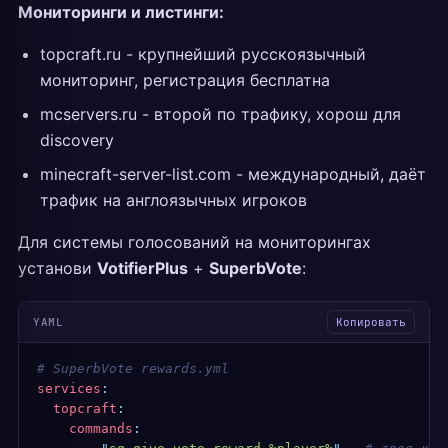
Мониторинги и листинги:
topcraft.ru - крупнейший русскоязычный
мониторинг, регистрация бесплатна
mcservers.ru - второй по трафику, хорош для
discovery
minecraft-server-list.com - международный, даёт
трафик на англоязычных игроков
Для системы голосований на мониторингах
установи
VotifierPlus
+
SuperbVote
:
YAML
Копировать
# SuperbVote rewards.yml
services
:
  topcraft
:
    commands
: