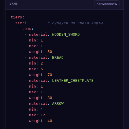
YAML
Копировать
tiers
:
  tier1
:
        # сундуки по краям карты
    items
:
      -
 material
:
 WOODEN_SWORD
        min
:
 1
        max
:
 1
        weight
:
 50
      -
 material
:
 BREAD
        min
:
 2
        max
:
 5
        weight
:
 70
      -
 material
:
 LEATHER_CHESTPLATE
        min
:
 1
        max
:
 1
        weight
:
 30
      -
 material
:
 ARROW
        min
:
 4
        max
:
 12
        weight
:
 40