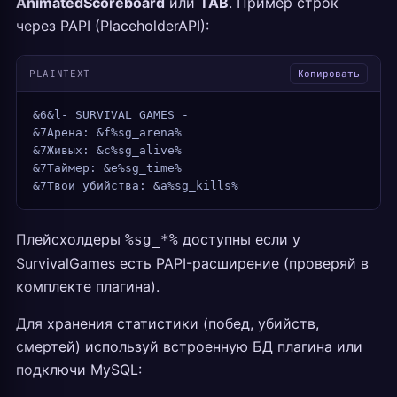
AnimatedScoreboard
или
TAB
. Пример строк
через PAPI (PlaceholderAPI):
PLAINTEXT
Копировать
&6&l- SURVIVAL GAMES -
&7Арена: &f%sg_arena%
&7Живых: &c%sg_alive%
&7Таймер: &e%sg_time%
&7Твои убийства: &a%sg_kills%
Плейсхолдеры
доступны если у
%sg_*%
SurvivalGames есть PAPI-расширение (проверяй в
комплекте плагина).
Для хранения статистики (побед, убийств,
смертей) используй встроенную БД плагина или
подключи MySQL: