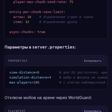
  player-max-chunk-send-rate
:
 75
entity-per-chunk-save-limit
:
  arrow
:
 16
    # Ограничение стрел в чанке
  item
:
 32
     # Ограничение дропа
async-chunks
:
 true
Параметры в
:
server.properties
PROPERTIES
Копировать
view-distance=
8          
# для SG достаточно, арена
simulation-distance=
4    
# мобы и физика не нужны н
max-players=
100          
# с учётом наблюдателей
Отключи мобов на арене через WorldGuard:
PLAINTEXT
Копировать