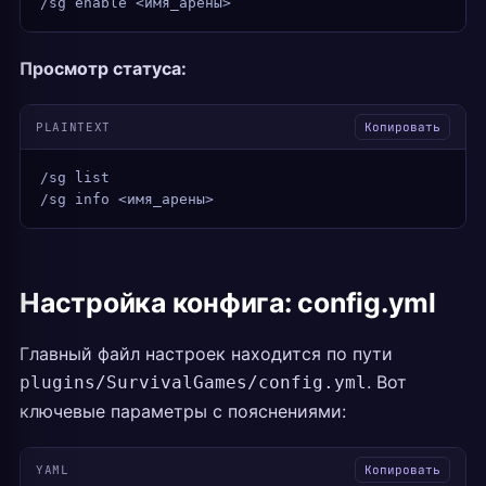
/sg enable <имя_арены>
Просмотр статуса:
PLAINTEXT
Копировать
/sg list
/sg info <имя_арены>
Настройка конфига: config.yml
Главный файл настроек находится по пути
. Вот
plugins/SurvivalGames/config.yml
ключевые параметры с пояснениями:
YAML
Копировать