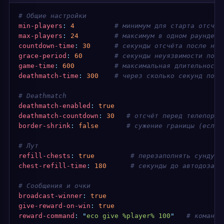
# Общие настройки
min-players
:
 4
          # минимум для старта отсчёт
max-players
:
 24
         # максимум в одном раунде
countdown-time
:
 30
      # секунды отсчёта после наб
grace-period
:
 60
        # секунды неуязвимости посл
game-time
:
 600
          # максимальная длительность
deathmatch-time
:
 300
    # через сколько секунд посл
# Deathmatch
deathmatch-enabled
:
 true
deathmatch-countdown
:
 30
   # отсчёт перед телепорто
border-shrink
:
 false
       # сужение границы (если 
# Лут
refill-chests
:
 true
         # перезаполнять сундуки
chest-refill-time
:
 180
      # секунды до автодозапо
# Сообщения и очки
broadcast-winner
:
 true
give-reward-on-win
:
 true
reward-command
:
 "
eco give %player% 100
"
   # команда