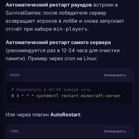
Автоматический рестарт раундов
встроен в
SurvivalGames: после победителя сервер
возвращает игроков в лобби и снова запускает
отсчёт при наборе
.
min-players
Автоматический рестарт самого сервера
(рекомендуется раз в 12-24 часа для очистки
памяти). Пример через cron на Linux:
BASH
Копировать
# Перезапуск в 04:00 каждую ночь
0
 4
 *
 *
 *
 systemctl
 restart
 minecraft-server
Или через плагин
AutoRestart
:
YAML
Копировать