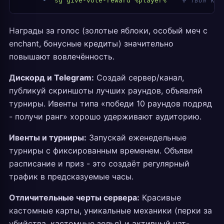
      -
 "
sg give-vote-reward %player%
"
   # твоя ком
Награды за голос (золотые яблоки, особый меч с
enchant, бонусные кредиты) значительно
повышают вовлечённость.
Дискорд и Telegram:
Создай сервер/канал,
публикуй скриншоты лучших раундов, объявляй
турниры. Ивенты типа «победи 10 раундов подряд
- получи ранг» хорошо удерживают аудиторию.
Ивенты и турниры:
Запускай еженедельные
турниры с фиксированным временем. Объяви
расписание и приз - это создаёт регулярный
трафик в предсказуемые часы.
Отличительные черты сервера:
Красивые
кастомные карты, уникальные механики (перки за
убийства, кастомные зелья) и активный чат-