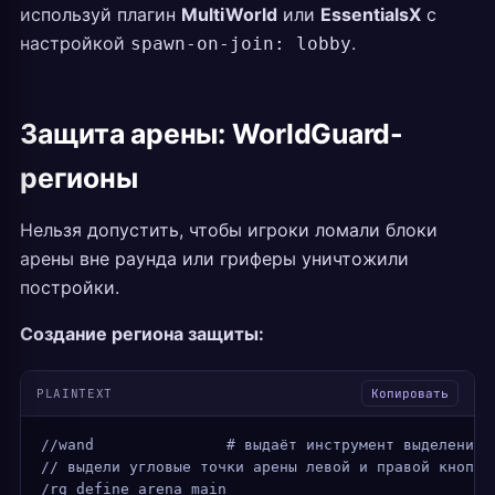
используй плагин
MultiWorld
или
EssentialsX
с
настройкой
.
spawn-on-join: lobby
Защита арены: WorldGuard-
регионы
Нельзя допустить, чтобы игроки ломали блоки
арены вне раунда или гриферы уничтожили
постройки.
Создание региона защиты:
PLAINTEXT
Копировать
//wand               # выдаёт инструмент выделения 
// выдели угловые точки арены левой и правой кнопко
/rg define arena_main