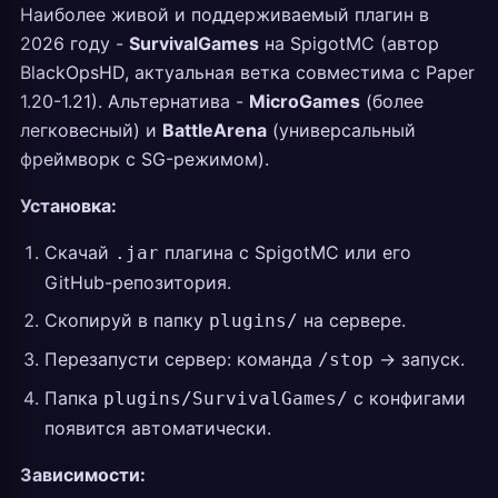
Наиболее живой и поддерживаемый плагин в
2026 году -
SurvivalGames
на SpigotMC (автор
BlackOpsHD, актуальная ветка совместима с Paper
1.20-1.21). Альтернатива -
MicroGames
(более
легковесный) и
BattleArena
(универсальный
фреймворк с SG-режимом).
Установка:
Скачай
плагина с SpigotMC или его
.jar
GitHub-репозитория.
Скопируй в папку
на сервере.
plugins/
Перезапусти сервер: команда
-> запуск.
/stop
Папка
с конфигами
plugins/SurvivalGames/
появится автоматически.
Зависимости: