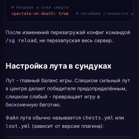
# Respawn и очки смерти
spectate-on-death
:
 true
   # погибшие становятся наб
После изменений перезагружай конфиг командой
, не перезапуская весь сервер.
/sg reload
Настройка лута в сундуках
Лут - главный баланс игры. Слишком сильный лут
в центре делает победителя предопределённым,
слишком слабый - превращает игру в
бесконечную беготню.
Файл лута обычно называется
или
chests.yml
(зависит от версии плагина):
loot.yml