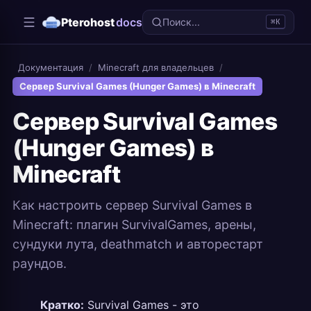
Pterohost
docs
Поиск...
⌘K
Документация
/
Minecraft для владельцев
/
Сервер Survival Games (Hunger Games) в Minecraft
Сервер Survival Games
(Hunger Games) в
Minecraft
Как настроить сервер Survival Games в
Minecraft: плагин SurvivalGames, арены,
сундуки лута, deathmatch и авторестарт
раундов.
Кратко:
Survival Games - это