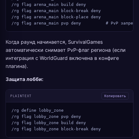
/rg flag arena_main build deny
/rg flag arena_main block-break deny
/rg flag arena_main block-place deny
/rg flag arena_main pvp deny          # PvP запрещё
Когда раунд начинается, SurvivalGames
автоматически снимает PvP-флаг региона (если
интеграция с WorldGuard включена в конфиге
плагина).
Защита лобби:
PLAINTEXT
Копировать
/rg define lobby_zone
/rg flag lobby_zone pvp deny
/rg flag lobby_zone build deny
/rg flag lobby_zone block-break deny