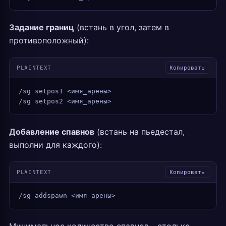
Задание границ
(встань в угол, затем в
противоположный):
PLAINTEXT
Копировать
/sg setpos1 <имя_арены>
/sg setpos2 <имя_арены>
Добавление спавнов
(встань на пьедестал,
выполни для каждого):
PLAINTEXT
Копировать
/sg addspawn <имя_арены>